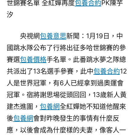
世錦賽名單 全紅嬋再度
包養合約
PK陳芋
隊
汐
一
包
養
央視網
包養意思
新聞：1月19日，中
網
國跳水隊公布了行將出征多哈世錦賽的參
站
公
賽選
包養價格
手名單。此番跳水夢之隊總
布
共派出了13名選手參賽，此中
包養合約
12
世
人是世界冠軍，有6人已經拿到過奧運會
錦
賽
冠軍。宿將謝思埸從頭回回，13歲新人黃
名
建杰進圍，
包養網
全紅嬋她不知道他醒來
單
全
後
包養網
會對昨晚發生的事情有什麼反
紅
應，以後會成為什麼樣的夫妻，像客人一
嬋