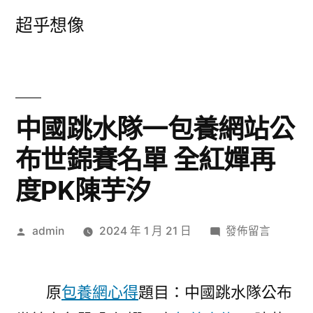
跳
超乎想像
至
主
要
內
中國跳水隊一包養網站公
容
布世錦賽名單 全紅嬋再
度PK陳芋汐
作
在
admin
2024 年 1 月 21 日
發佈留言
者:
〈中
國
跳
原
包養網心得
題目：中國跳水隊公布
水