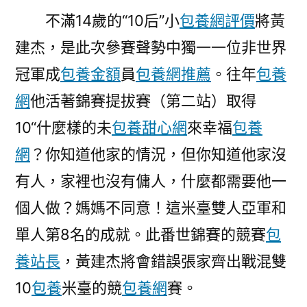
不滿14歲的“10后”小
包養網評價
將黃
建杰，是此次參賽聲勢中獨一一位非世界
冠軍成
包養金額
員
包養網推薦
。往年
包養
網
他活著錦賽提拔賽（第二站）取得
10“什麼樣的未
包養甜心網
來幸福
包養
網
？你知道他家的情況，但你知道他家沒
有人，家裡也沒有傭人，什麼都需要他一
個人做？媽媽不同意！這米臺雙人亞軍和
單人第8名的成就。此番世錦賽的競賽
包
養站長
，黃建杰將會錯誤張家齊出戰混雙
10
包養
米臺的競
包養網
賽。