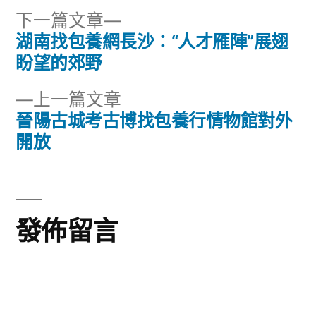
下
下一篇文章
一
湖南找包養網長沙：“人才雁陣”展翅
文
篇
盼望的郊野
章
文
下
上一篇文章
章:
導
一
晉陽古城考古博找包養行情物館對外
篇
開放
覽
文
章:
發佈留言