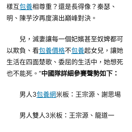
樣互
包養
相尊重？還是長得像？秦瑟、
再
度
明、陳芋汐再度演出巔峰對決。
PK
陳
兒，滅妻讓每一個妃嬪甚至奴婢都可
芋
汐〉
以欺負、看
包養價格
不
包養
起女兒，讓她
生活在四面楚歌、委屈的生活中，她想死
也不能死。”
中國隊詳細參賽聲勢如下：
男人3
包養網
米板：王宗源、謝思埸
男人雙人3米板：王宗源、龍道一