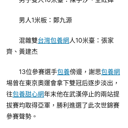
男人1米板：鄭九源
混雜雙
台灣包養網
人10米臺：張家
齊、黃建杰
13位參賽選手
包養
傍邊，謝思
包養網
埸曾在東京奧運會拿下雙冠后逐步淡出，
往
包養甜心網
年末他在武漢停止的兩站提
拔賽均取得亞軍，勝利進選了此次世錦賽
參賽聲勢。