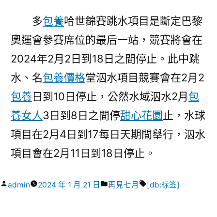
多
包養
哈世錦賽跳水項目是斷定巴黎
奧運會參賽席位的最后一站，競賽將會在
2024年2月2日到18日之間停止。此中跳
水、名
包養價格
堂泅水項目競賽會在2月2
包養
日到10日停止，公然水域泅水2月
包
養女人
3日到8日之間停
甜心花園
止，水球
項目在2月4日到17每日天期間舉行，泅水
項目會在2月11日到18日停止。
作
分
標
admin
2024 年 1 月 21 日
再見七月
[db:标签]
者:
類:
籤: