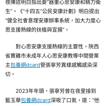
夜陳述明白指出要“器重心思安康和精力衛
安
生”。《“十四五”公民安康計劃》明白提出
康
支
“健全社會意理安康辦事系統，加大力度心
援
思支援熱線的扶植與宣揚”。
熱
線〉
對心思安康支援熱線的主要性，陜西
省寶雞市未成年人心思安康教導中間營業
主
包養網dcard
管張寧芳異樣感觸感染深
切。
2023年年頭，張寧芳曾在夜里接到
藍玉華
包養網dcard
深吸了口氣，道：“他