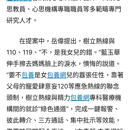
思教員、心思機構專職職員等多範疇專門
研究人才。
在提案中，岳偉提出，樹立熱線與
110、119、“不，是我女兒的錯。”藍玉華
伸手擦去媽媽臉上的淚水，懊悔的說道。
“要不
包養
是女
包養網
兒的囂張任性，靠著
父母的寵愛肆意妄120等應急熱線的聯念
頭制，樹立熱線與精力
包養網
專科醫療機
構間的就診“綠色通道”，完成一鍵報警、
彼此轉介、三方通話、集中批示等效能，