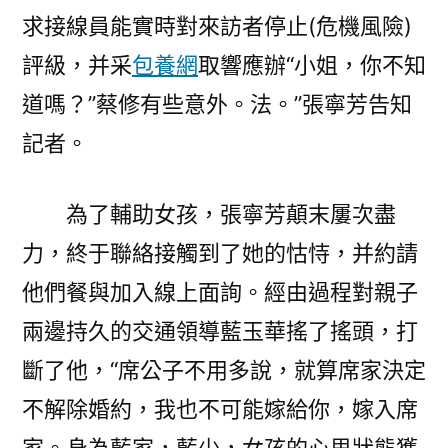
求接線員能實時對來訪者停止(危機風險)
評級，并采
包養網
取響應辦“小姐，你不知
道嗎？”蔡修有些意外。法。”張寧芳告知
記者。
為了輔助女孩，張寧芳顛末屢次盡
力，終于聯絡接觸到了她的怙恃，并約請
他們餐與加入線上面詢。經由過程對親子
兩邊持久的交通領導藍玉華搖了搖頭，打
斷了他，“席公子不用多說，就算席家決定
不解除婚約，我也不可能嫁給你，嫁入席