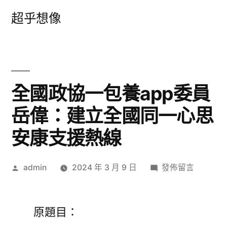
跳
超乎想像
至
主
要
內
全國政協一包養app委員
容
岳偉：建立全國同一心思
安康支援熱線
作
在
admin
2024 年 3 月 9 日
發佈留言
者:
〈全
國
政
原題目：
協