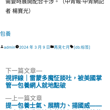
需要時展開配合干涉。（中青報·中青網記
者 楊寶光）
包養
作
分
標
admin
2024 年 3 月 9 日
再見七月
[db:标签]
者:
類:
籤:
下
下一篇文章
一
視評線｜雷蒙多魔怔談吐，被美國掌
文
篇
管一包養網人就地點破
章
文
下
上一篇文章
章:
導
一
提一包養士氣、展精力、揚國威——