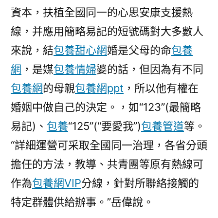
資本，扶植全國同一的心思安康支援熱
線，并應用簡略易記的短號碼對大多數人
來說，結
包養甜心網
婚是父母的命
包養
網
，是媒
包養情婦
婆的話，但因為有不同
包養網
的母親
包養網ppt
，所以他有權在
婚姻中做自己的決定。，如“123”(最簡略
易記)、
包養
“125”(“要愛我”)
包養管道
等。
“詳細運營可采取全國同一治理，各省分頭
擔任的方法，教導、共青團等原有熱線可
作為
包養網VIP
分線，針對所聯絡接觸的
特定群體供給辦事。”岳偉說。