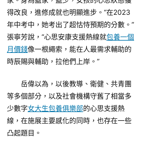
家。身為藍家，藍少，女孩的心思狀態獲
得改良，進修成就也明顯進步。“在2023
年中考中，她考出了超怙恃預期的分數。”
張寧芳說，“心思安康支援熱線就
包養一個
月價錢
像一根繩索，能在人最需求輔助的
時辰賜與輔助，拉他們上岸。”
岳偉以為，以後教導、衛健、共青團
等多個部分，以及社會機構守舊了相當多
少數字
女大生包養俱樂部
的心思支援熱
線，在施展主要感化的同時，也存在一些
凸起題目。