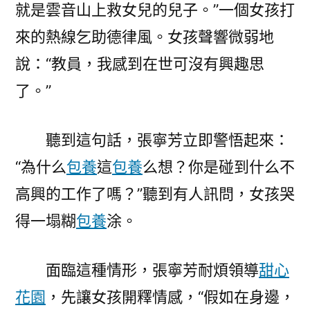
就是雲音山上救女兒的兒子。”一個女孩打
來的熱線乞助德律風。女孩聲響微弱地
說：“教員，我感到在世可沒有興趣思
了。”
聽到這句話，張寧芳立即警悟起來：
“為什么
包養
這
包養
么想？你是碰到什么不
高興的工作了嗎？”聽到有人訊問，女孩哭
得一塌糊
包養
涂。
面臨這種情形，張寧芳耐煩領導
甜心
花園
，先讓女孩開釋情感，“假如在身邊，