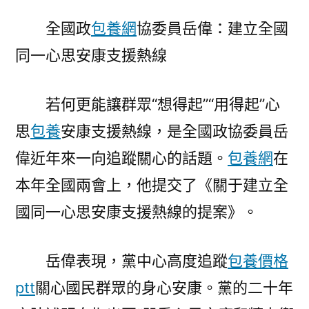
一
全國政
包養網
協委員岳偉：建立全國
包
同一心思安康支援熱線
養
app
委
若何更能讓群眾“想得起”“用得起”心
員
思
包養
安康支援熱線，是全國政協委員岳
岳
偉：
偉近年來一向追蹤關心的話題。
包養網
在
建
本年全國兩會上，他提交了《關于建立全
立
全
國同一心思安康支援熱線的提案》。
國
同
岳偉表現，黨中心高度追蹤
包養價格
一
ptt
關心國民群眾的身心安康。黨的二十年
心
思