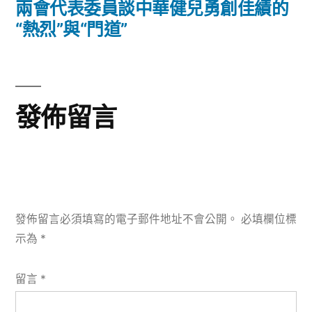
篇
兩會代表委員談中華健兒勇創佳績的
覽
文
“熱烈”與“門道”
章:
發佈留言
發佈留言必須填寫的電子郵件地址不會公開。
必填欄位標
示為
*
留言
*