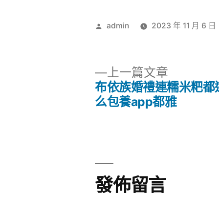
作
admin
2023 年 11 月 6 日
者:
下
上一篇文章
一
布依族婚禮連糯米粑都
文
篇
么包養app都雅
文
章
章:
導
覽
發佈留言