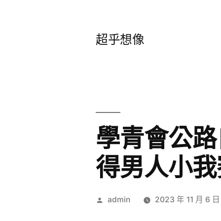
跳
至
超乎想像
主
要
內
容
學青會公路
得男人小我
作
admin
2023 年 11 月 6 日
者: