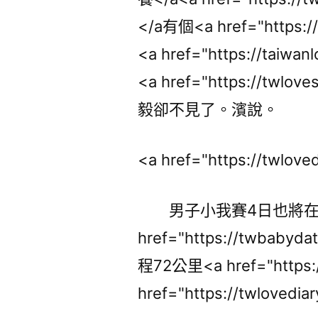
</a有個<a href="https:/
<a href="https://tai
<a href="https://tw
毅卻不見了。濱說。
<a href="https://twlo
男子小我賽4日也將在
href="https://twba
程72公里<a href="https
href="https://twloved