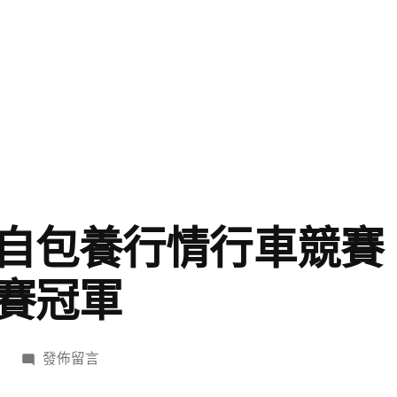
自包養行情行車競賽
賽冠軍
在
發佈留言
〈學