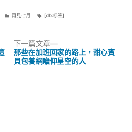
分
標
再見七月
[db:标签]
類:
籤:
下
下一篇文章
一
這
那些在加班回家的路上，甜心寶
篇
貝包養網瞻仰星空的人
文
章: