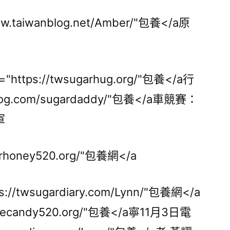
青
會
www.taiwanblog.net/Amber/"包養</a原
公
路
自
ttps://twsugarhug.org/"包養</a行
包
養
wanlog.com/sugardaddy/"包養</a車競賽：
行
軍
情
行
車
garhoney520.org/"包養網</a
競
賽：
://twsugardiary.com/Lynn/"包養網</a
張
匯
lovecandy520.org/"包養</a寧11月3日電
濱