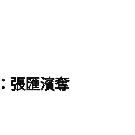
：張匯濱奪