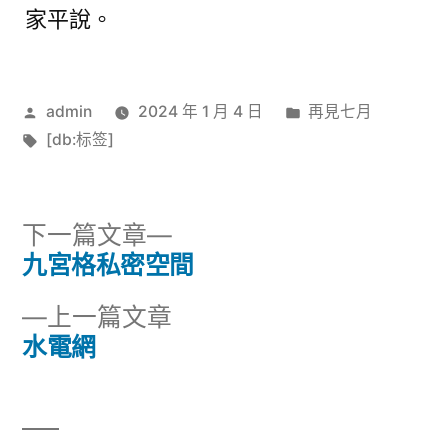
家平說。
作
分
admin
2024 年 1 月 4 日
再見七月
者:
標
類:
[db:标签]
籤:
下
下一篇文章
一
九宮格私密空間
文
篇
下
上一篇文章
章
文
一
水電網
章:
導
篇
文
覽
章: