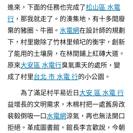
進來，下面的任務也完成了
松山區 水電
行
，那我就走了。的湊集地，有十多間廢
棄的豬圈、牛圈。
水電網
在設計師的規劃
下，村里撤除了竹林里傾圮的衡宇，創新
了能用的土壤房，在林間鋪上紅磚大道。
原來
大安區 水電行
臭氣熏天的處所，變
成了村里
台北 市 水電 行
的小公園。
為了滿足村平易近日
大安 區 水電 行
益增長的文明需求，木棉村把一處舊房改
裴毅倒吸一口
水電網
涼氣，再也無法開口
拒絕。革成圖書館。館長李言歡說，今朝