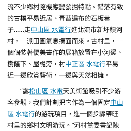
流不少鄉村隨機應變發掘特點。錯落有致
的古樸平易近居、青苔遍布的石板巷
子……走
中山區 水電行
進北流市新圩鎮河
村，一派田園氣息撲面而來。古村里，一
個個裝著優美畫作的展箱放置在小河邊、
樹蔭下、屋檐旁，村
中正區 水電行
平易
近一邊欣賞藝術，一邊與天然相擁。
“露
松山區 水電
天美術館吸引不少游
客參觀，我們計劃把它作為一個固定
中山
區 水電行
的游玩項目，進一個步驟帶旺
村里的鄉村文明游玩。”河村黨委書記陳