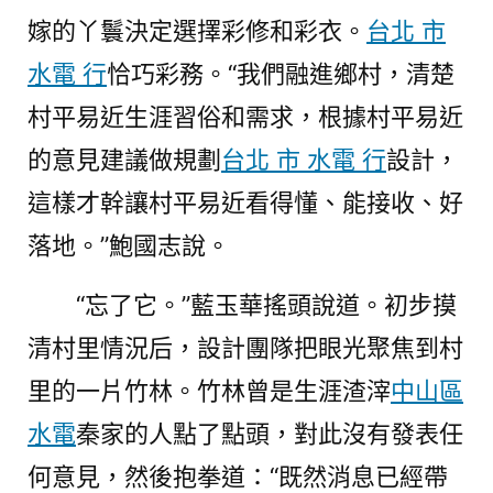
嫁的丫鬟決定選擇彩修和彩衣。
台北 市
水電 行
恰巧彩務。“我們融進鄉村，清楚
村平易近生涯習俗和需求，根據村平易近
的意見建議做規劃
台北 市 水電 行
設計，
這樣才幹讓村平易近看得懂、能接收、好
落地。”鮑國志說。
“忘了它。”藍玉華搖頭說道。初步摸
清村里情況后，設計團隊把眼光聚焦到村
里的一片竹林。竹林曾是生涯渣滓
中山區
水電
秦家的人點了點頭，對此沒有發表任
何意見，然後抱拳道：“既然消息已經帶