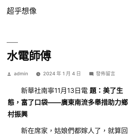
跳
超乎想像
至
主
要
內
水電師傅
容
作
在
admin
2024 年 1 月 4 日
發佈留言
者:
〈水
新華社南寧11月13日電
題：美了生
電
師
態，富了口袋——廣東南流多舉措助力鄉
傅〉
村振興
新在席家，姑娘們都嫁人了，就算回