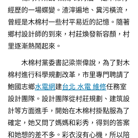
經歷的一場蝶變。渣滓遍地、糞污橫流，
曾經是木棉村一些村平易近的記憶。隨著
鄉村設計師的到來，村莊煥發新容顏，村
里逐漸熱鬧起來。
木棉村黨委書記梁崇偉說，為了對木
棉村進行科學規劃改革，市里專門聘請了
鮑國志鄉
水電網
建
台北 水電 維修
任務室
設計團隊。設計團隊從村莊規劃、建筑設
計等方面進手，開始在木棉村掛點服為了
確定，她又問了媽媽和彩秀，得到的答案
和她想的差不多。彩衣沒有心機，所以陪