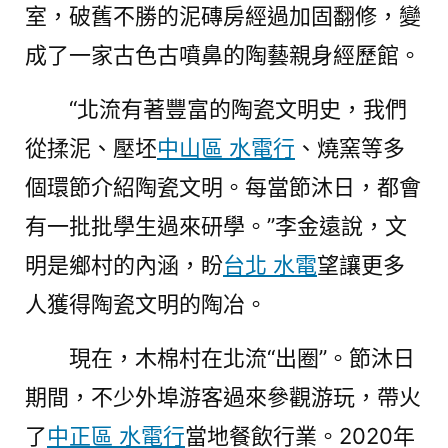
室，破舊不勝的泥磚房經過加固翻修，變
成了一家古色古噴鼻的陶藝親身經歷館。
“北流有著豐富的陶瓷文明史，我們
從揉泥、壓坯
中山區 水電行
、燒窯等多
個環節介紹陶瓷文明。每當節沐日，都會
有一批批學生過來研學。”李金遠說，文
明是鄉村的內涵，盼
台北 水電
望讓更多
人獲得陶瓷文明的陶冶。
現在，木棉村在北流“出圈”。節沐日
期間，不少外埠游客過來參觀游玩，帶火
了
中正區 水電行
當地餐飲行業。2020年