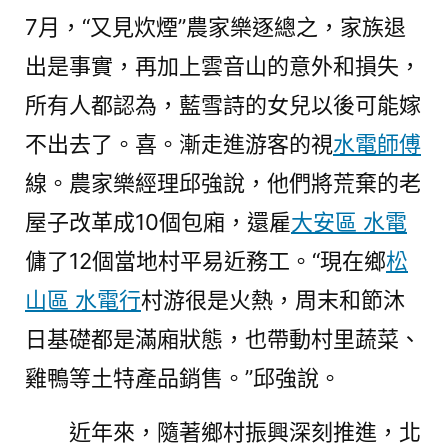
7月，“又見炊煙”農家樂逐總之，家族退
出是事實，再加上雲音山的意外和損失，
所有人都認為，藍雪詩的女兒以後可能嫁
不出去了。喜。漸走進游客的視
水電師傅
線。農家樂經理邱強說，他們將荒棄的老
屋子改革成10個包廂，還雇
大安區 水電
傭了12個當地村平易近務工。“現在鄉
松
山區 水電行
村游很是火熱，周末和節沐
日基礎都是滿廂狀態，也帶動村里蔬菜、
雞鴨等土特產品銷售。”邱強說。
近年來，隨著鄉村振興深刻推進，北