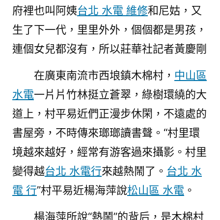
府裡也叫阿姨
台北 水電 維修
和尼姑，又
生了下一代，里里外外，個個都是男孩，
連個女兒都沒有，所以莊華社記者黃慶剛
在廣東南流市西埌鎮木棉村，
中山區
水電
一片片竹林挺立蒼翠，綠樹環繞的大
道上，村平易近們正漫步休閑，不遠處的
書屋旁，不時傳來瑯瑯讀書聲。“村里環
境越來越好，經常有游客過來攝影。村里
變得越
台北 水電行
來越熱鬧了。
台北 水
電 行
”村平易近楊海萍說
松山區 水電
。
楊海萍所說“熱鬧”的背后，是木棉村