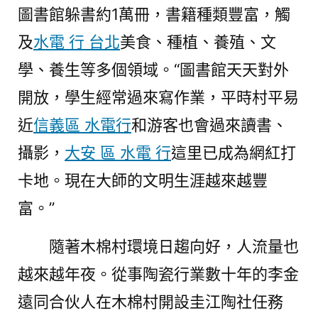
圖書館躲書約1萬冊，書籍種類豐富，觸
及
水電 行 台北
美食、種植、養殖、文
學、養生等多個領域。“圖書館天天對外
開放，學生經常過來寫作業，平時村平易
近
信義區 水電行
和游客也會過來讀書、
攝影，
大安 區 水電 行
這里已成為網紅打
卡地。現在大師的文明生涯越來越豐
富。”
隨著木棉村環境日趨向好，人流量也
越來越年夜。從事陶瓷行業數十年的李金
遠同合伙人在木棉村開設圭江陶社任務