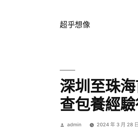
跳
至
超乎想像
主
要
內
容
深圳至珠海
查包養經驗
作
admin
2024 年 3 月 28 
者: