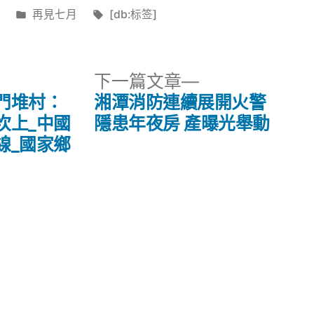
分
標
日
再見七月
[db:标签]
類:
籤:
下
下一篇文章
一
門堆村：
湘潭消防連續展開火警
篇
坎上_中國
隱患年夜房 產曝光舉動
文
線_國家鄉
章: