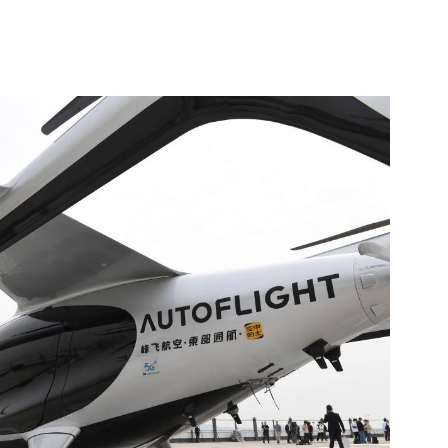
圳
至
珠
海
首
次
電
動
垂
直
起
降
航
空
器
演