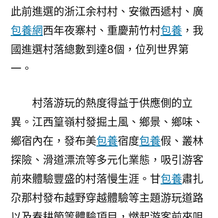
此前進選的浙江余村村、安徽西遞村、廣
包養網
西年夜寨村、重慶荊竹村
包養
，我
國進選村落總數到達8個，位列世界第
一。
村落游玩的熱度得益于供應側的立
異。江西篁嶺村發掘土風、鄉景、鄉味、
鄉宿內在，發布美
包養
宿度
包養
假、叢林
探險、滑道漂流等多元化業態，吸引游客
前來體驗豐盛的村落慢生涯。甘
包養
肅扎
尕那村發布越野穿越體驗等主題游玩道路
以及春耕節等體驗項目，燃起游客前來咀