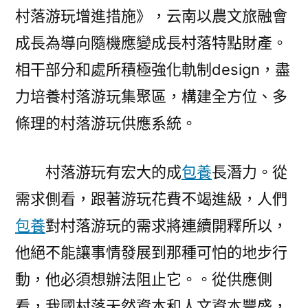
村落游玩增進措施》，云南以農文旅融會
成長為導向隨機應變成長村落特點財產。
相干部分和處所積極強化軌制design，盡
力培養村落游玩集聚區，構建全方位、多
條理的村落游玩供應系統。
村落游玩有宏大的成
包養
長潛力。從
需求側看，跟著游玩花費不竭進級，人們
包養
對村落游玩的需求將連續開釋所以，
他絕不能讓事情發展到那種可怕的地步行
動，他必須想辦法阻止它。。從供應側
看，我國村落天然資本和人文資本豐盛，