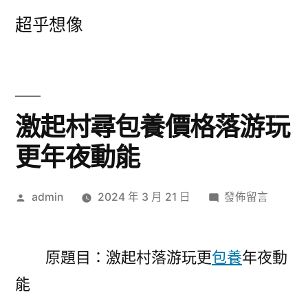
跳
超乎想像
至
主
要
內
激起村尋包養價格落游玩
容
更年夜動能
作
在
admin
2024 年 3 月 21 日
發佈留言
者:
〈激
起
村
原題目：激起村落游玩更
包養
年夜動
尋
能
包