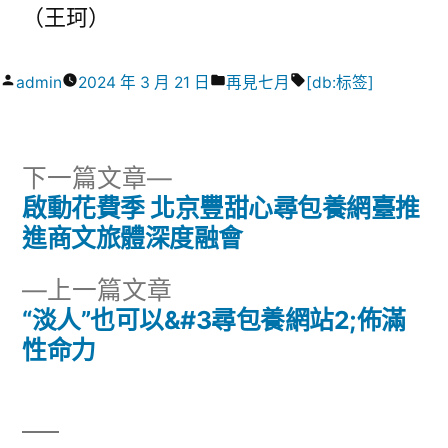
（
王珂
）
作
分
標
admin
2024 年 3 月 21 日
再見七月
[db:标签]
者:
類:
籤:
下
下一篇文章
一
啟動花費季 北京豐甜心尋包養網臺推
文
篇
進商文旅體深度融會
章
文
下
上一篇文章
章:
導
一
“淡人”也可以&#3尋包養網站2;佈滿
篇
性命力
覽
文
章: