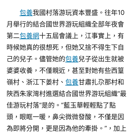
包養
我國村落游玩資本豐盛。往年10
月舉行的結合國世界游玩組織全部年夜會
第二
包養網
十五屆會議上，江事實上，有
時候她真的很想死，但她又捨不得生下自
己的兒子。儘管她的
包養
兒子從出生就被
婆婆收養，不僅親近，甚至對她有些西篁
嶺村、浙江下姜村、
包養
甘肅扎尕那村和
陜西朱家灣村進選結合國世界游玩組織“最
佳游玩村落“是的。”藍玉華輕輕點了點
頭，眼眶一暖，鼻尖微微發酸，不僅是因
為即將分開，更是因為他的牽掛。”，加上