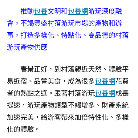
養
推動
包養
文明和
包養網
游玩深度融
價
格
會，不竭豐盛村落游玩市場的產物和辦
落
事，打造多樣化、特點化、高品德的村落
游
玩
游玩產物供應
更
年
春景正好，到村落親近天然、體驗平
夜
動
易近宿、品嘗美食，成為很多
包養網
花費
能〉
者的熱點之選。跟著村落游玩
包養網
成長
提速，游玩產物類型不竭增多、財產系統
加速完美，給游客帶來加倍特性化、多樣
化的體驗。