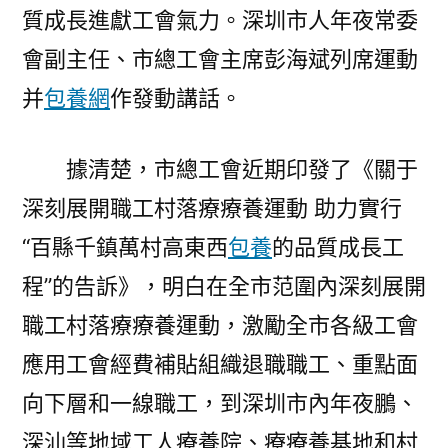
會
質成長進獻工會氣力。深圳市人年夜常委
職
會副主任、市總工會主席彭海斌列席運動
工
村
并
包養網
作發動講話。
落
療
據清楚，市總工會近期印發了《關于
療
深刻展開職工村落療療養運動 助力實行
養
現
“百縣千鎮萬村高東西
包養
的品質成長工
場
程”的告訴》，明白在全市范圍內深刻展開
推
動
職工村落療療養運動，激勵全市各級工會
會
應用工會經費補貼組織退職職工、重點面
舉
向下層和一線職工，到深圳市內年夜鵬、
辦〉
深汕等地域工人療養院、療療養基地和村