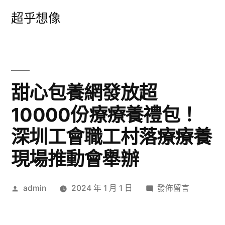
跳
超乎想像
至
主
要
內
甜心包養網發放超
容
10000份療療養禮包！
深圳工會職工村落療療養
現場推動會舉辦
作
在
admin
2024 年 1 月 1 日
發佈留言
者:
〈甜
心