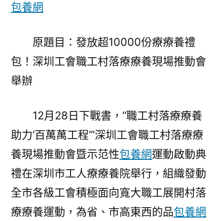
包
包養網
養
網
原題目：發放超10000份療療養禮
發
包！深圳工會職工村落療療養現場推動會
放
超
舉辦
10000
份
12月28日下戰書，“職工村落療療養
療
療
助力‘百萬萬工程’”深圳工會職工村落療療
養
養現場推動會暨示范性
包養網
運動啟動典
禮
包！
禮在深圳市工人療療養院舉行，組織發動
深
全市各級工會積極面向寬大職工展開村落
圳
療療養運動，為省、市高東西的品
包養網
工