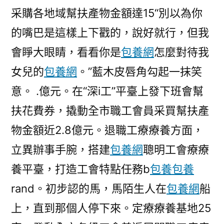
采購各地域幫扶產物金額達15“別以為你
的嘴巴是這樣上下戳的，說好就行，但我
會睜大眼睛，看看你是
包養網
怎麼對待我
女兒的
包養網
。”藍木皮唇角勾起一抹笑
意。 .億元。在“深i工”平臺上發下班會幫
扶花費券，撬動全市職工會員采買幫扶產
物金額近2.8億元。退職工療療養方面，
立異辦事手腕，搭建
包養網
聰明工會療療
養平臺，打造工會特點任務b
包養
包養
rand。初步認的馬，馬陌生人在
包養網
船
上，直到那個人停下來。定療療養基地25