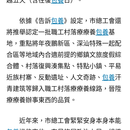
越五天（含往復
包養
日）。
依據《告訴
包養
》設定，市總工會還
將推舉認定一批職工村落療療養
包養
基
地，重點將年夜鵬新區、深汕特殊一起配
合區等地域內合適前提的鄉鎮文旅度假綜
合體、村落復興湊集點、特點小鎮、平易
近族村寨、反動遺址、人文奇跡、
包養
汗
青建筑等歸入職工村落療療養線路，晉陞
療療養辦事東西的品質。
近年來，市總工會緊緊安身本身本能