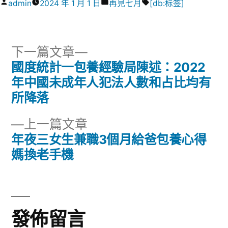
作
分
標
admin
2024 年 1 月 1 日
再見七月
[db:标签]
者:
類:
籤:
下
下一篇文章
一
國度統計一包養經驗局陳述：2022
文
篇
年中國未成年人犯法人數和占比均有
章
文
所降落
章:
導
下
上一篇文章
一
年夜三女生兼職3個月給爸包養心得
覽
篇
媽換老手機
文
章:
發佈留言