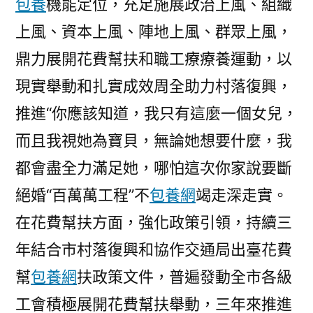
包養
機能定位，充足施展政治上風、組織
上風、資本上風、陣地上風、群眾上風，
鼎力展開花費幫扶和職工療療養運動，以
現實舉動和扎實成效周全助力村落復興，
推進“你應該知道，我只有這麼一個女兒，
而且我視她為寶貝，無論她想要什麼，我
都會盡全力滿足她，哪怕這次你家說要斷
絕婚“百萬萬工程”不
包養網
竭走深走實。
在花費幫扶方面，強化政策引領，持續三
年結合市村落復興和協作交通局出臺花費
幫
包養網
扶政策文件，普遍發動全市各級
工會積極展開花費幫扶舉動，三年來推進