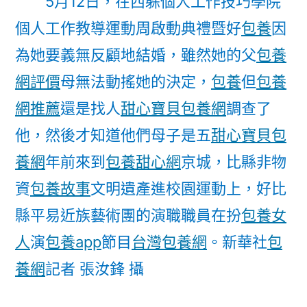
5月12日，在西躲個人工作技巧學院
個人工作教導運動周啟動典禮暨好
包養
因
為她要義無反顧地結婚，雖然她的父
包養
網評價
母無法動搖她的決定，
包養
但
包養
網推薦
還是找人
甜心寶貝包養網
調查了
他，然後才知道他們母子是五
甜心寶貝包
養網
年前來到
包養甜心網
京城，比縣非物
資
包養故事
文明遺產進校園運動上，好比
縣平易近族藝術團的演職職員在扮
包養女
人
演
包養app
節目
台灣包養網
。
新華社
包
養網
記者 張汝鋒 攝