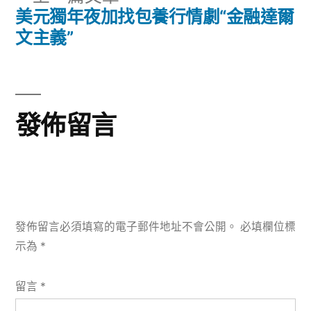
章:
導
一
美元獨年夜加找包養行情劇“金融達爾
篇
文主義”
覽
文
章:
發佈留言
發佈留言必須填寫的電子郵件地址不會公開。
必填欄位標
示為
*
留言
*