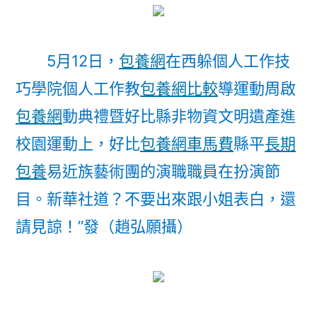
5月12日，
包養網
在西躲個人工作技
巧學院個人工作教
包養網比較
導運動周啟
包養網
動典禮暨好比縣非物資文明遺產進
校園運動上，好比
包養網車馬費
縣平
長期
包養
易近族藝術團的演職職員在扮演節
目。
新華社道？不要出來跟小姐表白，還
請見諒！”發（趙弘願攝）