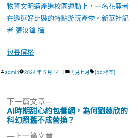
物資文明遺產進校園運動上，一名花費者
在遴選好比縣的特點游玩產物。
新華社記
者 張汝鋒 攝
包養價格
作
分
標
admin
2024 年 5 月 14 日
再見七月
[db:标签]
者:
類:
籤:
下
下一篇文章
一
AI時期甜心約包養網，為何劉慈欣的
文
篇
科幻照舊不成替換？
章
文
下
上一篇文章