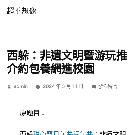
跳
超乎想像
至
主
要
內
西躲：非遺文明暨游玩推
容
介約包養網進校園
作
在
admin
2024 年 5 月 14 日
發佈留言
者:
〈西
躲：
非
原題目：
遺
文
西躲
甜心寶貝包養網
包養
：非遺文明