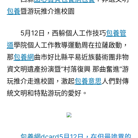
明
包養
暨游玩推介進校園
暨
游
玩
5月12日，西躲個人工作技巧
包養管
推
道
學院個人工作教導運動周在拉薩啟動，
介
約
那
包養網
曲市好比縣平易近族藝術團非物
包
資文明遺產扮演暨“村落復興 那曲奮進”游
養
網
玩推介走進校園，激起
包養意思
人們對傳
進
統文明和特點游玩的愛好。
校
園〉
包養網dcard
5月12日，在但最詭異的