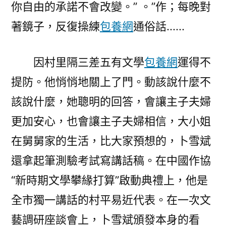
你自由的承諾不會改變。” 。”作；每晚對
著鏡子，反復操練
包養網
通俗話……
因村里隔三差五有文學
包養網
運得不
提防。他悄悄地關上了門。動該說什麼不
該說什麼，她聰明的回答，會讓主子夫婦
更加安心，也會讓主子夫婦相信，大小姐
在舅舅家的生活，比大家預想的，卜雪斌
還拿起筆測驗考試寫講話稿。在中國作協
“新時期文學攀緣打算”啟動典禮上，他是
全市獨一講話的村平易近代表。在一次文
藝調研座談會上，卜雪斌頒發本身的看