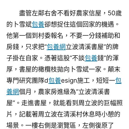
盡管左鄰右舍不看好農家信屋，50歲
的卜雪斌
包養
卻想捉住這個回家的機遇。
他第一個到村委報名，不要一分錢補助和
房錢，只求把“
包養網
立波清溪書屋”的牌
子掛在自家。憑著這股“不談
包養
錢”的渾
厚，書屋的橄欖枝拋向卜雪斌一家。顛末
專門研究團隊d
包養
esign施工，短短一
包
養網
個月，農家房進級為“立波清溪書
屋”。走進書屋，就能看到周立波的巨幅照
片，記載著周立波在清溪村休息時小憩的
場景。一樓右側是瀏覽區，左側復原了