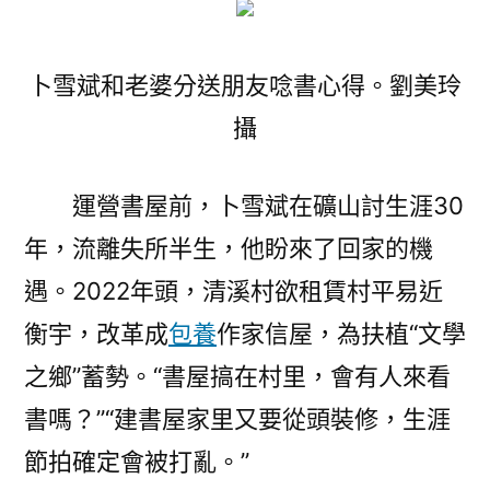
卜雪斌和老婆分送朋友唸書心得。劉美玲
攝
運營書屋前，卜雪斌在礦山討生涯30
年，流離失所半生，他盼來了回家的機
遇。2022年頭，清溪村欲租賃村平易近
衡宇，改革成
包養
作家信屋，為扶植“文學
之鄉”蓄勢。“書屋搞在村里，會有人來看
書嗎？”“建書屋家里又要從頭裝修，生涯
節拍確定會被打亂。”