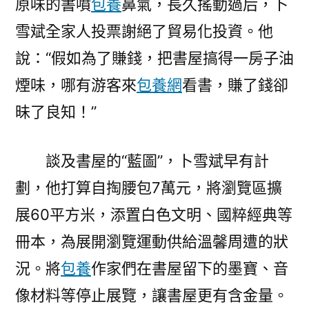
原味的書噴
包養
鼻氣，長久搖動過后，卜
雪斌全家人投票謝絕了貿易化投資。他
說：“假如為了賺錢，把書屋搞得一房子油
煙味，哪有游客來
包養網
看書，賺了錢卻
昧了良知！”
談及書屋的“藍圖”，卜雪斌早有計
劃，他打算自掏腰包7萬元，將瀏覽區擴
展60平方米，添置白色文明、國粹經典等
冊本，為展開瀏覽運動供給溫馨周遭的狀
況。將
包養
作家們在書屋留下的墨寶、音
像材料等停止展覽，讓書屋更有含金量。