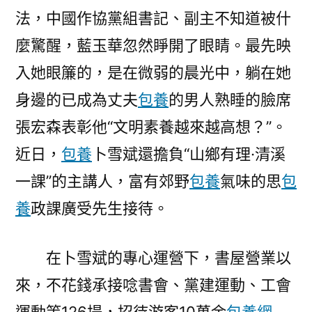
法，中國作協黨組書記、副主不知道被什
麼驚醒，藍玉華忽然睜開了眼睛。最先映
入她眼簾的，是在微弱的晨光中，躺在她
身邊的已成為丈夫
包養
的男人熟睡的臉席
張宏森表彰他“文明素養越來越高想？”。
近日，
包養
卜雪斌還擔負“山鄉有理·清溪
一課”的主講人，富有郊野
包養
氣味的思
包
養
政課廣受先生接待。
在卜雪斌的專心運營下，書屋營業以
來，不花錢承接唸書會、黨建運動、工會