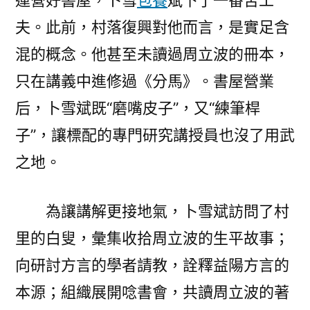
運營好書屋，卜雪
包養
斌下了一番苦工
夫。此前，村落復興對他而言，是實足含
混的概念。他甚至未讀過周立波的冊本，
只在講義中進修過《分馬》。書屋營業
后，卜雪斌既“磨嘴皮子”，又“練筆桿
子”，讓標配的專門研究講授員也沒了用武
之地。
為讓講解更接地氣，卜雪斌訪問了村
里的白叟，彙集收拾周立波的生平故事；
向研討方言的學者請教，詮釋益陽方言的
本源；組織展開唸書會，共讀周立波的著