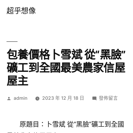
跳
超乎想像
至
主
要
內
包養價格卜雪斌 從“黑臉”
容
礦工到全國最美農家信屋
屋主
作
在
admin
2023 年 12 月 18 日
發佈留言
者:
〈包
養
價
原題目：卜雪斌 從“黑臉”礦工到全國
格