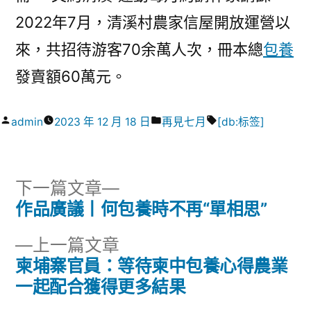
2022年7月，清溪村農家信屋開放運營以
來，共招待游客70余萬人次，冊本總
包養
發賣額60萬元。
作
分
標
admin
2023 年 12 月 18 日
再見七月
[db:标签]
者:
類:
籤:
下
下一篇文章
一
作品廣議丨何包養時不再“單相思”
文
篇
下
上一篇文章
章
文
一
柬埔寨官員：等待柬中包養心得農業
章:
導
篇
一起配合獲得更多結果
文