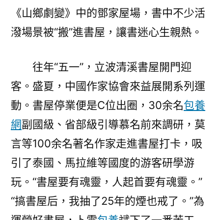
《山鄉劇變》中的鄧家屋場，書中不少活
潑場景被“搬”進書屋，讓書迷心生親熱。
往年“五一”，立波清溪書屋開門迎
客。盛夏，中國作家協會來益展開系列運
動。書屋停業便是C位出圈，30余名
包養
網
副國級、省部級引導慕名前來調研，莫
言等100余名著名作家走進書屋打卡，吸
引了泰國、馬拉維等國度的游客研學游
玩。“書屋要有魂靈，人起首要有魂靈。”
“搞書屋后，我抽了25年的煙也戒了。”為