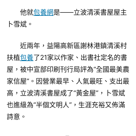
屋
他就
包養網
是——立波清溪書屋屋主
屋
卜雪斌。
主〉
近兩年，益陽高新區謝林港鎮清溪村
扶植
包養
了21家以作家、出書社定名的書
屋，被中宣部印刷刊行局評為“全國最美農
家信屋”。因營業最早、人氣最旺、支出最
高，立波清溪書屋成了“黃金屋”，卜雪斌
也進級為“半個文明人”，生涯充裕又佈滿
詩意。