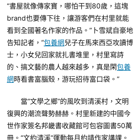
“書屋就像傳家寶，哪怕干到80歲，這塊
brand也要傳下往，讓游客們在村里就能
看到全國著名作家的作品。”卜雪斌自豪地
告知記者，“
包養網
兒子在馬來西亞攻讀博
士，小女兒回家就扎書堆里，村里寫詩
的、搞文藝的農人越來越多，真是閑
包養
網
時看書富腦殼，游玩招待富口袋。”
當“文學之鄉”的風吹到清溪村，文明
復興的潮流聲勢赫赫。村里新建的中國今
世作家簽名邦畿書收藏館可包容圖書50萬
冊。“文約清溪”運動每月約請作家講課。