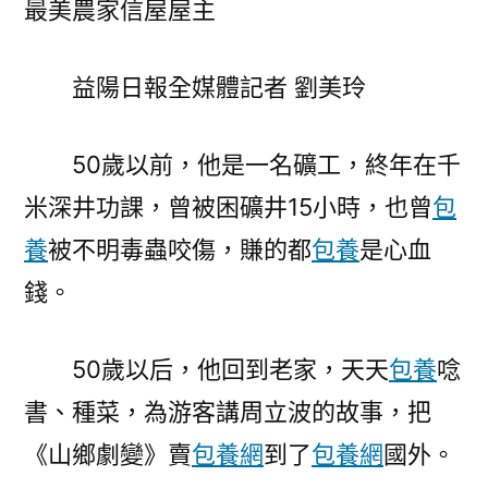
最美農家信屋屋主
卜
雪
益陽日報全媒體記者 劉美玲
斌
從
“黑
50歲以前，他是一名礦工，終年在千
臉”
米深井功課，曾被困礦井15小時，也曾
包
礦
工
養
被不明毒蟲咬傷，賺的都
包養
是心血
到
錢。
全
國
最
50歲以后，他回到老家，天天
包養
唸
美
書、種菜，為游客講周立波的故事，把
農
《山鄉劇變》賣
包養網
到了
包養網
家
國外。
信