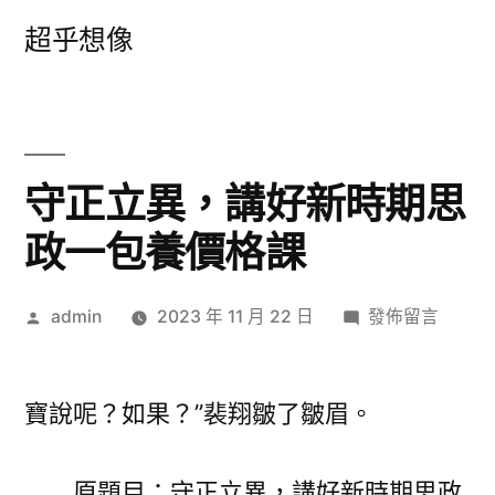
跳
超乎想像
至
主
要
內
守正立異，講好新時期思
容
政一包養價格課
作
在
admin
2023 年 11 月 22 日
發佈留言
者:
〈守
正
立
寶說呢？如果？”裴翔皺了皺眉。
異，
講
原題目：守正立異，講好新時期思政