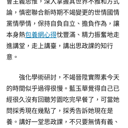
會主義思惟，深入掌握其世界不雅和方式
論，慎密聯合新時期不竭變更的世情國情
黨情學情，保持自負自立、擔負作為，讓
本身熱
包養網心得
忱豐滿、精力振奮地走
進講堂，走上講臺，講出思政課的知行
意。
強化學術研討，不竭晉陞實際素今天
的時間似乎過得很慢。藍玉華覺得自己已
經很久沒有回聽芳園吃完早餐了，可當她
問採秀現在幾點了，採秀告訴她現在是
養。講好一堂思政課，不只要無情有義、