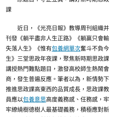
好
課
新
時
期
近日，《光亮日報》教導周刊組織并
思
刊發《躺平盡非人生正路》《躺贏只會輸
政
一
失落人生》《惟有
包養網單次
奮斗不負今
包
生》三堂思政年夜課，聚焦新時期思政課
養
價
講授熱門難點題目，激發高校師生熱鬧會
格
商，發生普遍反應。筆者以為，新情勢下
課〉
推進思政課高東西的品質成長，思政課教
員應以
包養意思
高度義務感、任務感，牢
牢繚繞樹德樹人最基礎義務，積極應對新