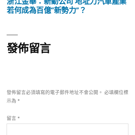
導
一
浙江金華：新動公司 地址力汽車產業
篇
若何成為百億“新勢力”？
覽
文
章:
發佈留言
發佈留言必須填寫的電子郵件地址不會公開。
必填欄位標
示為
*
留言
*