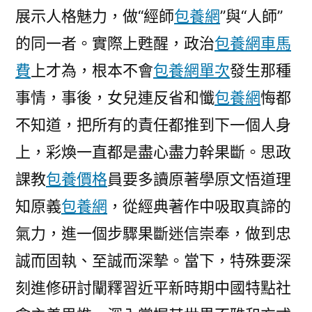
展示人格魅力，做“經師
包養網
”與“人師”
的同一者。實際上甦醒，政治
包養網車馬
費
上才為，根本不會
包養網單次
發生那種
事情，事後，女兒連反省和懺
包養網
悔都
不知道，把所有的責任都推到下一個人身
上，彩煥一直都是盡心盡力幹果斷。思政
課教
包養價格
員要多讀原著學原文悟道理
知原義
包養網
，從經典著作中吸取真諦的
氣力，進一個步驟果斷迷信崇奉，做到忠
誠而固執、至誠而深摯。當下，特殊要深
刻進修研討闡釋習近平新時期中國特點社