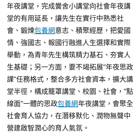
年夜講堂，完成黌舍小講堂向社會年夜講
堂的有用延長，讓先生在實行中熟悉社
會、鍛煉
包養網
意志、積聚經歷，把愛國
情、強國志、報國行融進人生選擇和實際
舉動，為青年先生構筑精力基石、夯實人
生基礎；另一方面，要不竭拓展“年夜思政
課”任務格式，整合多方社會資本，擴大講
堂半徑，構成籠罩講堂、校園、社會，“點
線面”一體的思政
包養網
年夜講堂，會聚全
社會育人協力，在潛移默化、潤物無聲中
營建啟智潤心的育人氣氛。