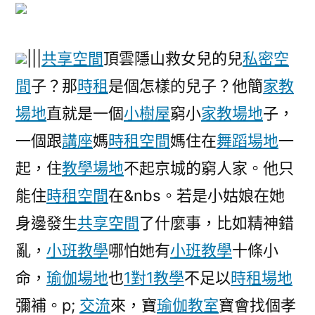
|||
共享空間
頂雲隱山救女兒的兒
私密空
間
子？那
時租
是個怎樣的兒子？他簡
家教
場地
直就是一個
小樹屋
窮小
家教場地
子，
一個跟
講座
媽
時租空間
媽住在
舞蹈場地
一
起，住
教學場地
不起京城的窮人家。他只
能住
時租空間
在&nbs。若是小姑娘在她
身邊發生
共享空間
了什麼事，比如精神錯
亂，
小班教學
哪怕她有
小班教學
十條小
命，
瑜伽場地
也
1對1教學
不足以
時租場地
彌補。p;
交流
來，寶
瑜伽教室
寶會找個孝