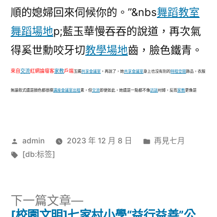
順的媳婦回來伺候你的。”&nbs
舞蹈教室
舞蹈場地
p;藍玉華慢吞吞的說道，再次氣
得奚世勳咬牙切
教學場地
齒，臉色鐵青。
來自
交流
紅網論壇客
家教
戶端
玉鐲
共享會議室
。再說了，她
共享會議室
身上也沒有別的
時租空間
飾品，衣服
無論款式還是顏色都很樸
講座
會議室出租
素，但
交流
即便如此，她還是一點都不像
訪談
村婦，反而
家教
更像是
作
分
admin
2023 年 12 月 8 日
再見七月
者:
標
類:
[db:标签]
籤:
下
下一篇文章
一
[校園文明]七家村小學“益行益善”公