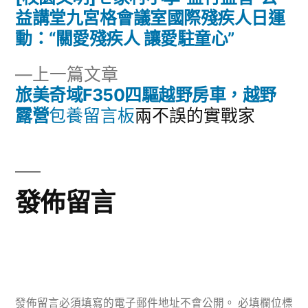
文
篇
益講堂九宮格會議室國際殘疾人日運
章
文
動：“關愛殘疾人 讓愛駐童心”
章:
導
下
上一篇文章
一
旅美奇域F350四驅越野房車，越野
覽
篇
露營
包養留言板
兩不誤的實戰家
文
章:
發佈留言
發佈留言必須填寫的電子郵件地址不會公開。
必填欄位標