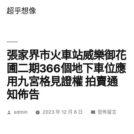
跳
超乎想像
至
主
要
內
張家界市火車站威樂御花
容
圃二期366個地下車位應
用九宮格見證權 拍賣通
知佈告
作
在
admin
2023 年 12 月 8 日
發佈留言
者:
〈張
家