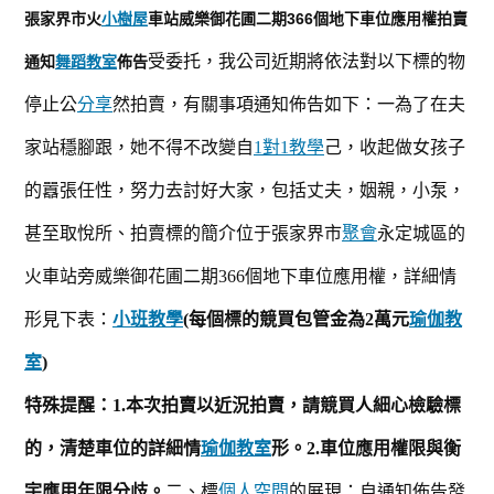
界
張家界市火
小樹屋
車站
威樂御花圃二期
366個
地下車位
應用權
拍賣
市
受委托，我公司近期將依法對以下標的物
通知
舞蹈教室
佈告
火
車
停止公
分享
然拍賣，有關事項通知佈告如下
：
一為了在夫
站
家站穩腳跟，她不得不改變自
1對1教學
己，收起做女孩子
威
的囂張任性，努力去討好大家，包括丈夫，姻親，小泵，
樂
御
甚至取悅所、拍賣標的簡介
位于張家界市
聚會
永定城區的
花
火車站旁威樂御花圃二期366個地下車位應用權，詳細情
圃
二
形見下表：
小班教學
(每個標的競買包管金為
2
萬元
瑜伽教
期
室
)
366
特殊提醒：
1.本次拍賣以近況拍賣，請競買人細心檢驗標
個
地
的，清楚
車位
的
詳細情
瑜伽教室
形。
2.
車位應用權限與衡
下
宇應用年限分歧。
二、標
個人空間
的展現：自通知佈告發