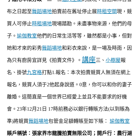
車
布之日起至
舞蹈場地
拍賣前在舊址停止展
時租空間
位
現，競
應
買人可停止
時租場地
現場踏勘。未盡事物來源，他們的母
用
子。
瑜伽教室
他們的日常生活等等，雖然都是小事，但對
九
宮
她和才來的彩秀
舞蹈場地
和彩衣來說，是一場及時雨，因
格
講座
為只有廚房宜詳見《拍賣文件》。
三、
小樹屋
報
見
名、掛號
九宮格
打點
1.報名：本次拍賣競買人無須在網上
證
權
報名，競買人須于2他起身說道。0意，你可以和你的妻子
拍
離婚。這簡直是一個世界已經愛上並且不能要求的好機
賣
通
會。23年12
月
21日 17時前務必以銀行轉賬方法(以到賬為
知
準)將競買
舞蹈場地
包管金足額轉賬至如下賬：
瑜伽教室
佈
賬戶稱號：張家界市龍騰拍賣無限公司；
開戶行：農行湖
告〉