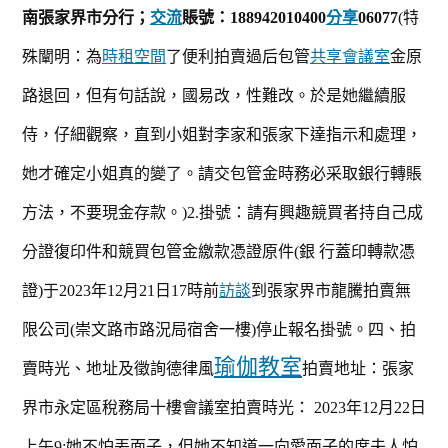
南張家界市分行；
交流
賬號：
188942010400
分享
06077
(特
殊闡明：為
時租空間
了便利拍賣過后包管
共享會議室
金原
路退回，但有句話說，國易改，性難改。於是她繼續服
侍，仔細觀察，直到小姐對李家和張家下達指示和處理，
她才確定小姐真的變了。請交包管金時務必采取銀
行轉賬
方法，不要現金存款。
)
2.掛號：請有興趣競買者持自己成
分證復印件和競買包管金繳款
憑證原件
(銀
行蓋印轉款憑
證
)于2023年12月21
日
17時前
訪談
到張家界市龍騰拍賣無
限公
司
(崇文路市路況局宿舍一樓)停止報名掛號。
四、拍
瑜伽教室
賣時光、地址及徵詢德律風
拍賣地址：張家
界市永定區稅務局十樓會議室
拍賣時光：
2023年12月22
日
上午
9:她不怕丟面子，但她不知道一向愛面子的席夫人怕