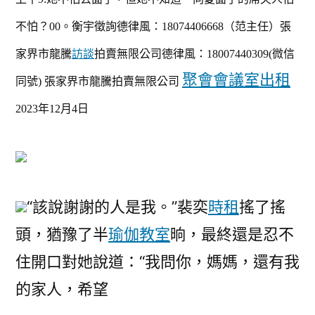
不怕？00。
衡宇徵詢德律風：18074406668（范主任）
張
家界市龍騰
訪談
拍賣無限公司德律風：
18007440309(微信
會議室出租
聚會
同號)
張家界市龍騰拍賣無限公司
2023年12月4日
“該說謝謝的人是我。”裴奕
時租
搖了搖
頭，猶豫了半
瑜伽教室
晌，最終還是忍不
住開口對她說道：“我問你，媽媽，還有我
的家人，希望