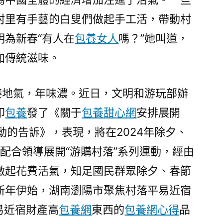
村里有手藝的白叟們做起手工活，帶動村
明為新春“有人在
包養女人
嗎？”她叫道，
加傳統滋味。
，接地氣，年味濃。近日，文明和游玩部辦
印
包養
發了《關于
包養甜心網
安排展開
運動的告訴》，表現，將在2024年除夕、
配合領導展開“游購村落”系列運動，經由
激起花費活氣，知足國民群眾除夕、春節
新年伊始，湖南瀏陽市聚焦村落平易近宿
易近宿財產高
包養網
東西的
包養網心得
品