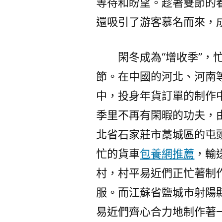
等待和盼望。趁著雙節的
還吸引了游客慕名而來，
閑冬成為“增收季”
節。在中國的河北、河南
中，投身年貨訂單的制作
季里不再有閑暇的功夫，
北省石家莊市藁城區的屯
忙的貨車
包養網推薦
，輸
村，村平易近們正忙著制
服。而江蘇省鹽城市射陽
易近們齊心合力地制作著