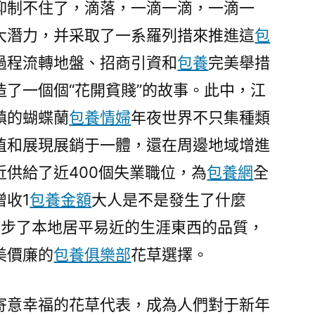
抑制不住了，滴落，一滴一滴，一滴一
意
正
大潛力，并采取了一系羅列措來推進這
包
濃〉
過程流轉地盤、招商引資和
包養
完美舉措
了一個個“花開貧賤”的故事。此中，江
鎮的蝴蝶蘭
包養情婦
年夜世界不只集種類
植和展現展銷于一體，還在周邊地域增進
供給了近400個失業職位，為
包養網
全
增收1
包養金額
大人是不是發生了什麼
進步了本地居平易近的生涯東西的品質，
美價廉的
包養俱樂部
花草選擇。
寄意幸福的花草代表，成為人們對于新年