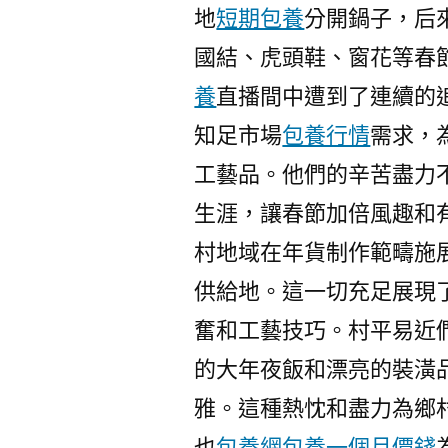
地
短期包養
分開鍋子，后
國結、虎頭鞋、窗花等春
養
直播間中遭到了連續的
知足市場
包養行情
需求，
工藝品。他們的辛苦盡力
生涯，讓春節加倍風趣和
村地域在年貨制作範疇施
供給地。這一切充足展現
奮和工藝技巧。村平易近
的大年夜飯和漂亮的裝潢
雅。這種熱忱和盡力為鄉
也
包養網
包養一個月價錢