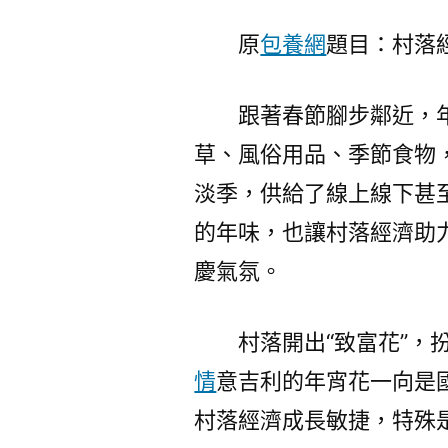
原
包養網
題目：村落
跟著春節腳步鄰近，
草、風俗用品、季節食物
淡季，供給了線上線下甚
的年味，也讓村落經濟助
慶氣氛。
村落開出“致富花”，
情
意吉利的年宵花一向是
村落經濟成長敏捷，特殊