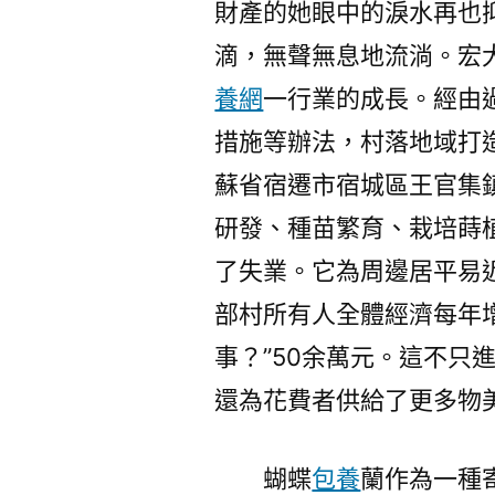
財產的她眼中的淚水再也
滴，無聲無息地流淌。宏
養網
一行業的成長。經由
措施等辦法，村落地域打造
蘇省宿遷市宿城區王官集
研發、種苗繁育、栽培蒔
了失業。它為周邊居平易近
部村所有人全體經濟每年
事？”50余萬元。這不只
還為花費者供給了更多物
蝴蝶
包養
蘭作為一種