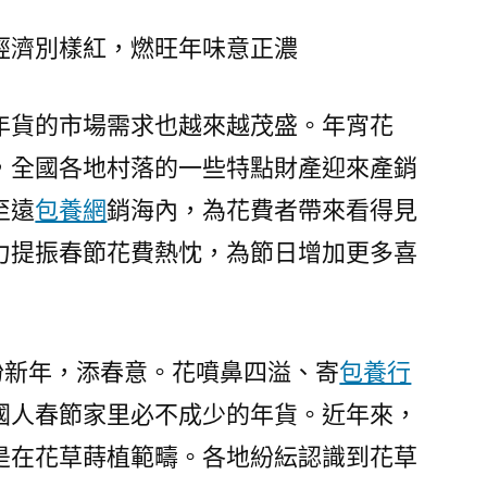
落
經
經濟別樣紅，燃旺年味意正濃
濟
別
年貨的市場需求也越來越茂盛。年宵花
樣
，全國各地村落的一些特點財產迎來產銷
紅
覓
至遠
包養網
銷海內，為花費者帶來看得見
甜
力提振春節花費熱忱，為節日增加更多喜
心
包
養
網，
扮新年，添春意。花噴鼻四溢、寄
包養行
燃
旺
國人春節家里必不成少的年貨。近年來，
年
是在花草蒔植範疇。各地紛紜認識到花草
味