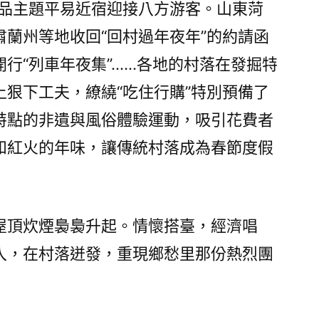
精品主題平易近宿迎接八方游客。山東菏
蘭州等地收回“回村過年夜年”的約請函
開行“列車年夜集”……各地的村落在發掘特
狠下工夫，繚繞“吃住行購”特別預備了
特點的非遺與風俗體驗運動，吸引花費者
和紅火的年味，讓傳統村落成為春節度假
屋頂炊煙裊裊升起。情懷搭臺，經濟唱
入，在村落迸發，重現鄉愁里那份熱烈團
）