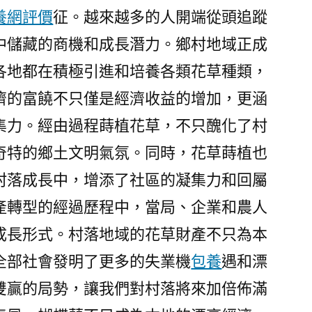
養網評價
征。越來越多的人開端從頭追蹤
中儲藏的商機和成長潛力。鄉村地域正成
各地都在積極引進和培養各類花草種類，
濟的富饒不只僅是經濟收益的增加，更涵
集力。經由過程蒔植花草，不只醜化了村
奇特的鄉土文明氣氛。同時，花草蒔植也
村落成長中，增添了社區的凝集力和回屬
產轉型的經過歷程中，當局、企業和農人
成長形式。村落地域的花草財產不只為本
全部社會發明了更多的失業機
包養
遇和漂
雙贏的局勢，讓我們對村落將來加倍佈滿