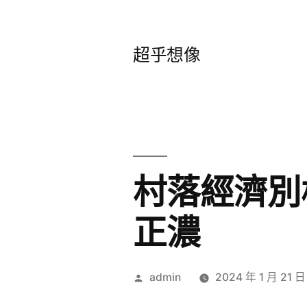
跳
至
超乎想像
主
要
內
容
村落經濟別
正濃
作
admin
2024 年 1 月 21 日
者: