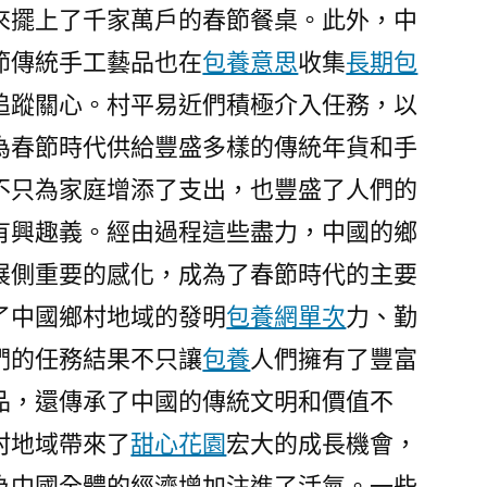
來擺上了千家萬戶的春節餐桌。此外，中
節傳統手工藝品也在
包養意思
收集
長期包
追蹤關心。村平易近們積極介入任務，以
為春節時代供給豐盛多樣的傳統年貨和手
不只為家庭增添了支出，也豐盛了人們的
有興趣義。經由過程這些盡力，中國的鄉
展側重要的感化，成為了春節時代的主要
了中國鄉村地域的發明
包養網單次
力、勤
們的任務結果不只讓
包養
人們擁有了豐富
品，還傳承了中國的傳統文明和價值不
村地域帶來了
甜心花園
宏大的成長機會，
為中國全體的經濟增加注進了活氣。一些