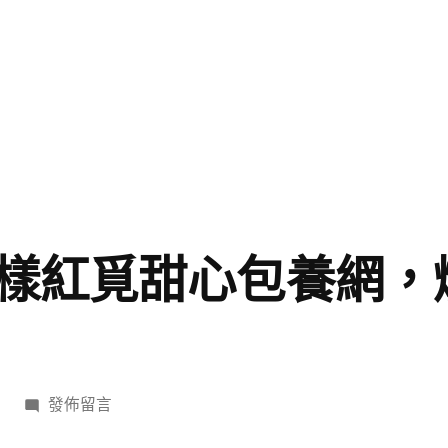
樣紅覓甜心包養網，
在
發佈留言
〈村