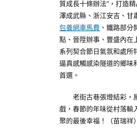
質成長十條辦法”，打造
澤成武縣、浙江安吉、甘肅
包養網車馬費
、鐵路部分
點、晉陞辦事、豐盛內在上
系列契合節日氣氛和處所
逼真感觸感染隧道的鄉味
首選。
老街古巷張燈結彩，
戲，春節的年味從村落輸
聚的最後幸福！（苗瑞祥