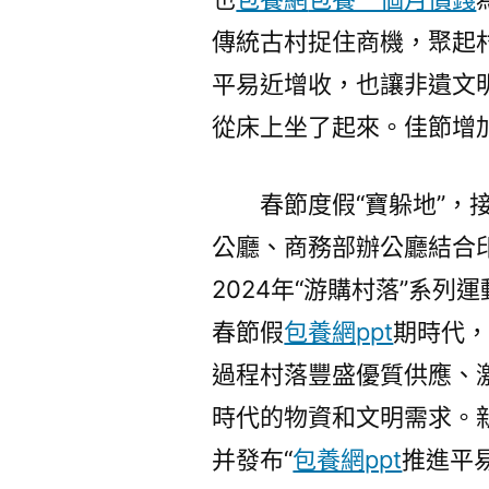
傳統古村捉住商機，聚起
平易近增收，也讓非遺文
從床上坐了起來。佳節增
春節度假“寶躲地”
公廳、商務部辦公廳結合
2024年“游購村落”系列
春節假
包養網ppt
期時代，
過程村落豐盛優質供應、
時代的物資和文明需求。
并發布“
包養網ppt
推進平