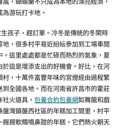
春風，蝴蝶蘭不只成為本地的漂亮經濟，
成為游玩打卡地。
，忙生孩子，趕訂單。冷冬是傳統的冬閑時
等地，很多村平易近紛紜參加到工場車間
中。這里處處都是忙碌而熱烈的氣象，夏
由於這是增添支出的好機會。好比，在河
頭村，十萬件富豐年味的宮燈經由過程繁
送到全國各地。而在河南省許昌市的霍莊
作社火道具，
包養合約
包養網
如舞龍和戲
縣盤灣鎮盤西社區的年糕加工間里，村平
一屜屜軟糯噴鼻甜的年糕，它們熱火朝天