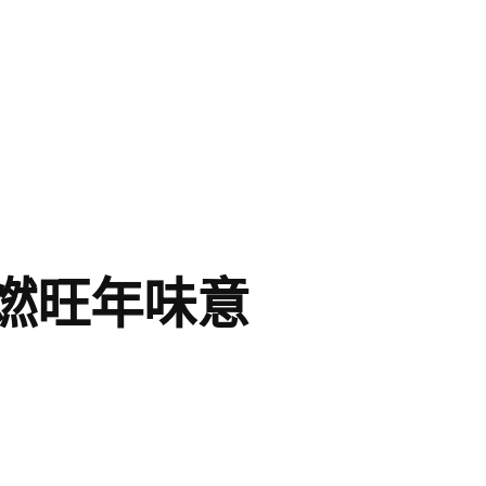
燃旺年味意