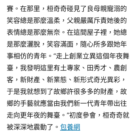
賽。在那里，桓奇奇碰見了良母親寵溺的
笑容總是那麼溫柔，父親嚴厲斥責她後的
表情總是那麼無奈。在這間屋子裡，她總
是那麼灑脫，笑容滿面，隨心所多跟她年
事相仿的青年。“走上創業立異這個年夜舞
臺，我發明這里有土專家、田秀才、農創
客，新財產、新業態、新形式奇光異彩，
于是我就想到了故鄉許很多多的財產，故
鄉的手藝就應當由我們新一代青年帶出往
走向更年夜的舞臺。”初度參會，桓奇奇就
被深深地震動了。
包養網