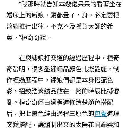
“我那時就告知本裴儀呆呆的看著坐在
婚床上的新娘，頭都暈了。身，必定要把
盤繡推行出往，不克不及孤負大師的希
冀。”桓奇奇說。
在與繡娘打交道的經過歷程中，桓奇
奇發明，很多盤繡繡品顏色比擬艷麗，制
作經過歷程中，繡娘們都是本身搭配色
彩，招致浩繁繡品放在一路的時辰比擬混
亂。桓奇奇經由過程進修清楚顏色搭配
后，把七黑色經由過程三原色的
包養
道理
突變搭配，讓繡制出來的太陽花開端柔和