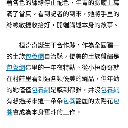
著各色的繡線停止配色，年青的臉龐上寫
滿了當真。看到記者的到來，她將手里的
絲線敏捷收拾好，開端講述本身的故事。
桓奇奇誕生于合作縣，作為全國獨一
的土族
包養網
自治縣，優美的土族盤繡是
包養網
這里的一年夜特點。從小桓奇奇就
在村莊里看到過各類優美的繡品，但年幼
的她僅僅
包養網
是感到都雅，并沒
包養網
有想過將來這一朵朵
包養
艷麗的太陽花
包
養
會成為本身奮斗的工作。