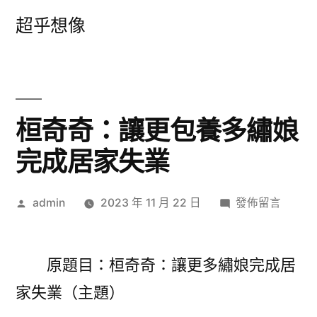
跳
超乎想像
至
主
要
內
桓奇奇：讓更包養多繡娘
容
完成居家失業
作
在
admin
2023 年 11 月 22 日
發佈留言
者:
〈桓
奇
奇：
原題目：桓奇奇：讓更多繡娘完成居
讓
家失業（主題）
更