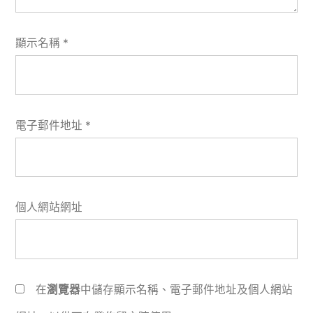
顯示名稱
*
電子郵件地址
*
個人網站網址
在
瀏覽器
中儲存顯示名稱、電子郵件地址及個人網站