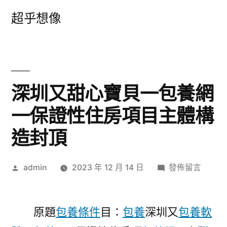
跳
超乎想像
至
主
要
內
深圳又甜心寶貝一包養網
容
一保證性住房項目主體構
造封頂
作
在
admin
2023 年 12 月 14 日
發佈留言
者:
〈深
圳
又
原題
包養條件
目：
包養
深圳又
包養軟
甜