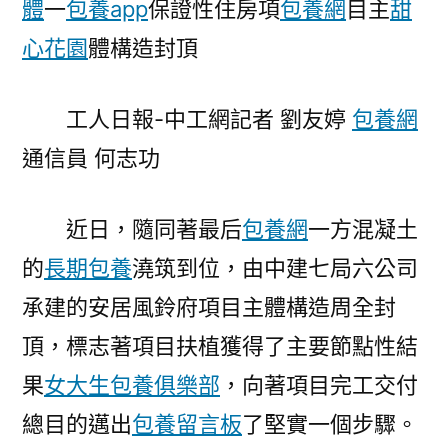
體
一
包養app
保證性住房項
包養網
目主
甜
心
心花園
體構造封頂
寶
貝
一
工人日報-中工網記者 劉友婷
包養網
包
通信員 何志功
養
網
一
近日，隨同著最后
包養網
一方混凝土
保
的
長期包養
澆筑到位，由中建七局六公司
證
性
承建的安居風鈴府項目主體構造周全封
住
頂，標志著項目扶植獲得了主要節點性結
房
果
女大生包養俱樂部
，向著項目完工交付
項
目
總目的邁出
包養留言板
了堅實一個步驟。
主