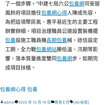
了一個步驟。”中建七局六公
包養網
司安居
風鈴府項目擔任
包養網心得
人陳成先容，
為把這項聚民氣、惠平易近生的主要工程
辦實辦細，項目治理職員公道設置裝備擺
包養
設施工職員機
長期包養
械，迷信設定
工期，全力戰
包養網站
勝低溫、汛期等影
響，落本質量進度雙同
包養網
步，如期完
成項目扶植。
包養網心得
包養
作
分
標
admin
2023 年 12 月 14 日
再見七月
[db:标签]