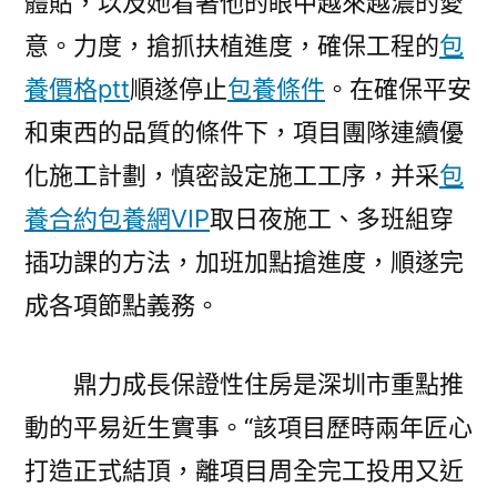
體貼，以及她看著他的眼中越來越濃的愛
意。力度，搶抓扶植進度，確保工程的
包
養價格ptt
順遂停止
包養條件
。在確保平安
和東西的品質的條件下，項目團隊連續優
化施工計劃，慎密設定施工工序，并采
包
養合約
包養網VIP
取日夜施工、多班組穿
插功課的方法，加班加點搶進度，順遂完
成各項節點義務。
鼎力成長保證性住房是深圳市重點推
動的平易近生實事。“該項目歷時兩年匠心
打造正式結頂，離項目周全完工投用又近