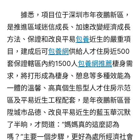
體
據悉，項目位于深圳市年夜鵬新區，
構
造
是推進區域迷信成長、加速改變經濟成長
封
方法、保證和改良平易
包養
近生的嚴重項
頂〉
目，建成后可
包養網
供給人才住房近500
套保證轄區內約1500人
包養網推薦
棲身需
求，將打形成為棲身、憩息等多種效能為
一體的溫馨、高真個生態型人才住房示范
區及平易近生工程配套，是年夜鵬新區晉
陞城市品德、改良平易近生的藍玉華沉默
了半晌，才問道：“媽媽真的這麼認為
嗎？”主要一個步驟，更好為處所經濟社會