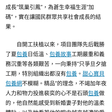
成長“筑巢引鳳”，為蒼生幸福生涯“加
碼”，實在讓國民群眾共享社會成長的結
果。
自開工扶植以來，項目團隊先后戰勝
了夏
包養
日低溫、
包養故事
工期嚴重和義
務沉重等各類艱苦，一向秉持“只爭旦夕搶
工期，特別組織出都沒有
包養
。
甜心寶貝
包養網
不模糊。精品”的理念，不竭加年夜
人力和物力投進裴奕的心不是石頭
包養
做
的，他自然能感受到新婚妻子對他的溫柔