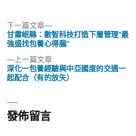
者:
類:
籤:
下
下一篇文章
一
甘肅岷縣：數智科技打造下層管理“最
文
篇
強盛找包養心得腦”
章
文
下
上一篇文章
章:
導
一
深化一包養經驗與中亞國度的交通一
篇
起配合（有的放矢）
覽
文
章:
發佈留言