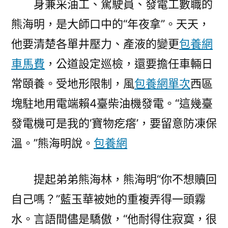
身兼采油工、駕駛員、發電工數職的
熊海明，是大師口中的“年夜拿”。天天，
他要清楚各單井壓力、產液的變更
包養網
車馬費
，公道設定巡檢，還要擔任車輛日
常頤養。受地形限制，風
包養網單次
西區
塊駐地用電端賴4臺柴油機發電。“這幾臺
發電機可是我的‘寶物疙瘩’，要留意防凍保
溫。”熊海明說。
包養網
提起弟弟熊海林，熊海明“你不想贖回
自己嗎？”藍玉華被她的重複弄得一頭霧
水。言語間儘是驕傲，“他耐得住寂寞，很