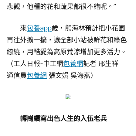
悲觀，他種的花和蔬果都很不錯呢。”
來
包養app
歲，熊海林預計把小花圃
再往外擴一擴，讓全部小站被鮮花和綠色
繚繞，用酷愛為高原荒涼增加更多活力。
（工人日報-中工網
包養網
記者 邢生祥
通信員
包養網
張文娟 吳海燕）
轉崗續寫出色人生的入伍老兵