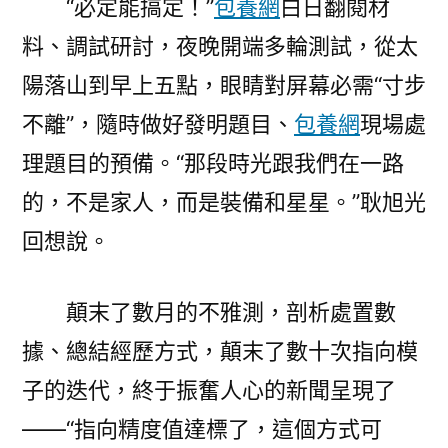
“必定能搞定！”
包養網
白日翻閱材
料、調試研討，夜晚開端多輪測試，從太
陽落山到早上五點，眼睛對屏幕必需“寸步
不離”，隨時做好發明題目、
包養網
現場處
理題目的預備。“那段時光跟我們在一路
的，不是家人，而是裝備和星星。”耿旭光
回想說。
顛末了數月的不雅測，剖析處置數
據、總結經歷方式，顛末了數十次指向模
子的迭代，終于振奮人心的新聞呈現了
——“指向精度值達標了，這個方式可