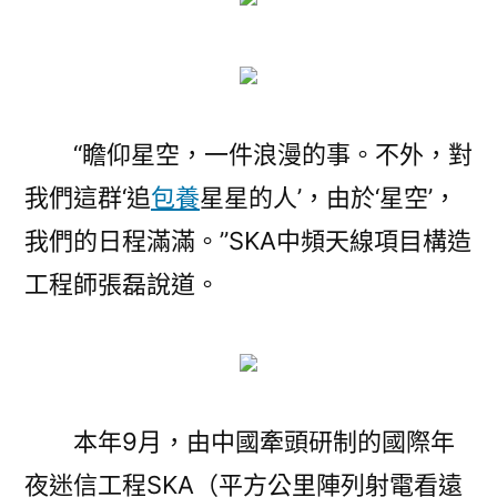
寶
貝
一
包
養
“瞻仰星空，一件浪漫的事。不外，對
網
合
我們這群‘追
包養
星星的人’，由於‘星空’，
丨
我們的日程滿滿。”SKA中頻天線項目構造
一
工程師張磊說道。
路
“追
星
星”
的
本年9月，由中國牽頭研制的國際年
人〉
夜迷信工程SKA（平方公里陣列射電看遠