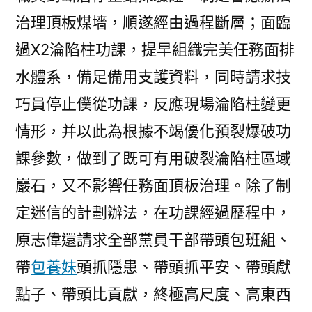
治理頂板煤墻，順遂經由過程斷層；面臨
過X2淪陷柱功課，提早組織完美任務面排
水體系，備足備用支護資料，同時請求技
巧員停止僕從功課，反應現場淪陷柱變更
情形，并以此為根據不竭優化預裂爆破功
課參數，做到了既可有用破裂淪陷柱區域
巖石，又不影響任務面頂板治理。除了制
定迷信的計劃辦法，在功課經過歷程中，
原志偉還請求全部黨員干部帶頭包班組、
帶
包養妹
頭抓隱患、帶頭抓平安、帶頭獻
點子、帶頭比貢獻，終極高尺度、高東西