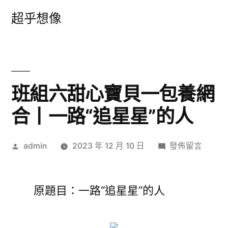
跳
超乎想像
至
主
要
內
班組六甜心寶貝一包養網
容
合丨一路“追星星”的人
作
在
admin
2023 年 12 月 10 日
發佈留言
者:
〈班
組
六
原題目：一路“追星星”的人
甜
心