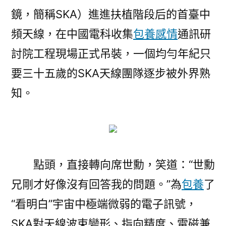
鏡，簡稱SKA）進進扶植階段后的首臺中
頻天線，在中國電科收集
包養感情
通訊研
討院工程現場正式吊裝，一個均勻年紀只
要三十五歲的SKA天線團隊逐步被外界熟
知。
點頭，直接轉向席世勳，笑道：“世勳
兄剛才好像沒有回答我的問題。”為
包養
了
“看明白”宇宙中極端微弱的電子訊號，
SKA對天線波束變形、指向精度、電磁兼