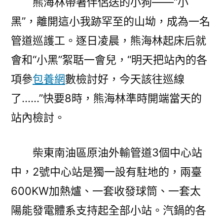
熊海林帶著伴侶送的小狗——“小
黑”，離開這小我跡罕至的山坳，成為一名
管道巡護工。逐日凌晨，熊海林起床后就
會和“小黑”絮聒一會兒，“明天把站內的各
項參
包養網
數檢討好，今天該往巡線
了……”快要8時，熊海林準時開端當天的
站內檢討。
柴東南油區原油外輸管道3個中心站
中，2號中心站是獨一設有駐地的，兩臺
600KW加熱爐、一套收發球筒、一套太
陽能發電體系支持起全部小站。汽鍋的各