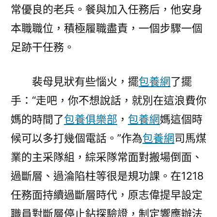
常優良的老兵。餐與加入任務后，他安身
本職職位，積極履職盡責，一個步驟一個
足跡干任務。
裴母見狀有些惱火，擺
包養網
了擺
手：“走吧，你不想說話，就別在這浪費你
媽的時間了
包養俱樂部
，
包養網
媽這個時
候可以多打幾個電話。”作為
包養網
司馬煤
業的主采隊組，綜采隊常面對搬場倒面、
過斷層、過淪陷柱等很是規功課。在1218
任務面持續過斷層時代，原志偉提早設定
職員對斷層停止鉆探驗證，制定響應辦法