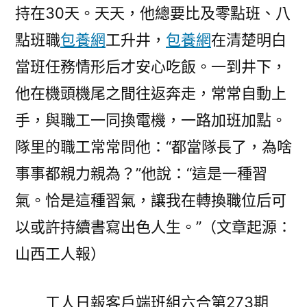
持在30天。天天，他總要比及零點班、八
點班職
包養網
工升井，
包養網
在清楚明白
當班任務情形后才安心吃飯。一到井下，
他在機頭機尾之間往返奔走，常常自動上
手，與職工一同換電機，一路加班加點。
隊里的職工常常問他：“都當隊長了，為啥
事事都親力親為？”他說：“這是一種習
氣。恰是這種習氣，讓我在轉換職位后可
以或許持續書寫出色人生。”（文章起源：
山西工人報）
工人日報客戶端班組六合第273期