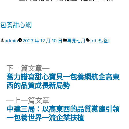
包養甜心網
作
分
標
admin
2023 年 12 月 10 日
再見七月
[db:标签]
者:
類:
籤:
下
下一篇文章
一
奮力譜寫甜心寶貝一包養網航企高東
文
篇
西的品質成長新局勢
章
文
下
上一篇文章
章:
導
一
中建三局：以高東西的品質黨建引領
篇
一包養世界一流企業扶植
覽
文