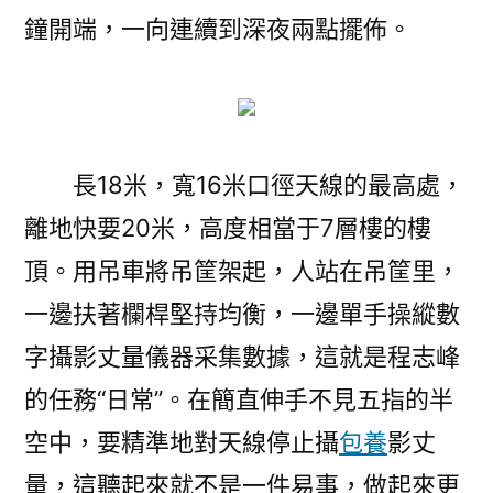
鐘開端，一向連續到深夜兩點擺佈。
長18米，寬16米口徑天線的最高處，
離地快要20米，高度相當于7層樓的樓
頂。用吊車將吊筐架起，人站在吊筐里，
一邊扶著欄桿堅持均衡，一邊單手操縱數
字攝影丈量儀器采集數據，這就是程志峰
的任務“日常”。在簡直伸手不見五指的半
空中，要精準地對天線停止攝
包養
影丈
量，這聽起來就不是一件易事，做起來更