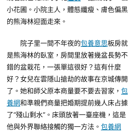
小花圃。小院主人，體態纖瘦、膚色偏黑
的熊海林迎面走來。
院子里一間不年夜的
包養意思
板房就
是熊海林的臥室，房間里放著幾盆長勢不
錯的盆栽花，一張單這很好？這有什麼
好？女兒在雲隱山搶劫的故事在京城傳開
了。她和師父原本商量要不要去習家，
包
養網
和準親們商量把婚期提前幾人床占據
了“殘山剩水”。床頭放著一臺座機，這是
他與外界聯絡接觸的獨一方法。
包養網