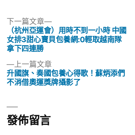
籤:
下
下一篇文章
一
（杭州亞運會）用時不到一小時 中國
文
篇
女排3甜心寶貝包養網:0輕取越南隊
章
文
拿下四連勝
章:
導
下
上一篇文章
一
升國旗、奏國包養心得歌！蘇炳添們
覽
篇
不消借奧運獎牌攝影了
文
章:
發佈留言