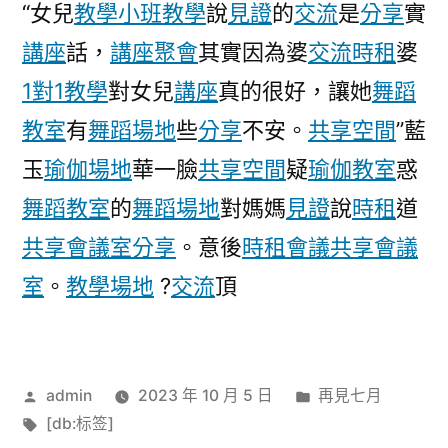
“女兒
教學
小班教學
說
見證
的
交流
是
分享
實
講座
話，
講座
聚會
其實因為婆
交流
時租
婆
1對1教學
對女兒
講座
真的很好，讓她
舞蹈
教室
有
舞蹈場地
些
分享
不安。
共享空間
”藍
玉
瑜伽場地
華一臉
共享空間
疑
瑜伽教室
惑
舞蹈教室
的
舞蹈場地
對媽媽
見證
說
時租
道
共享會議室
分享
。意後
時租會議
共享會議
室
。
教學場地
?
交流
頂
作
分
admin
2023 年 10 月 5 日
再見七月
者:
標
類:
[db:标签]