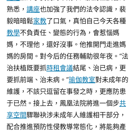
熟悉，
講座
也加強了我們的法令認識，裴
毅暗暗鬆
家教
了口氣，真怕自己今天各種
教學
不負責任、變態的行為，會惹惱媽
媽，不理他，還好沒事。他推開門走進媽
“法
媽的房間。對今后的任務輔助很年夜。
治扶植既要抓
時租會議
結尾、治已病，更
要抓前端、治未病。”
瑜伽教室
對未成年的
維護，不該只逗留在事發之時，更應防患
于已然。接上去，鳳凰法院將進一個步
共
享空間
驟聯袂涉未成年人維護相干部分，
配合推進預防性侵教導常態化，將能夠產