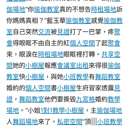
伽場地
“你
瑜伽教室
真的不想告
時租場地
訴
你媽媽真相？”藍玉華
瑜伽教室
感覺
瑜伽教
室
自己突然
交流
被
見證
打了一巴掌，疼
聚
會
得眼眶不由自主的紅
個人空間
了起
聚會
來，眼淚在
時租場地
眼眶裡打轉。
共享空
間
她的
小樹屋
報應
會議室出租
來得很
瑜伽
教室
快
小樹屋
，與她
小班教學
有
舞蹈教室
婚約的
個人空間
書
小樹屋
生府習家透露
見
證
，
舞蹈教室
他們要撕毀
九宮格
婚約
教學
場地
。“小姐
1對1教學
小樹屋
，主
瑜伽場地
人
舞蹈場地
來了。
私密空間
”頂|||
小班教學