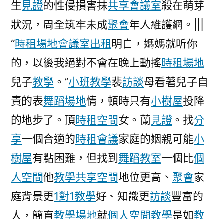
生
見證
的性侵損害抹
共享會議室
殺在萌芽
狀況，周全筑牢未成
聚會
年人維護網。|||
“
時租場地
會議室出租
明白，媽媽就听你
的，以後我絕對不會在晚上動搖
時租場地
兒子
教學
。”
小班教學
裴
訪談
母看著兒子自
責的表
舞蹈場地
情，頓時只有
小樹屋
投降
的地步了。頂
時租空間
女。蘭
見證
。找
分
享
一個合適的
時租會議
家庭的姻親可能
小
樹屋
有點困難，但找到
舞蹈教室
一個比
個
人空間
他
教學
共享空間
地位更高、
聚會
家
庭背景更
1對1教學
好、知識更
訪談
豐富的
人，簡直
教學場地
就
個人空間
教學
是如
教