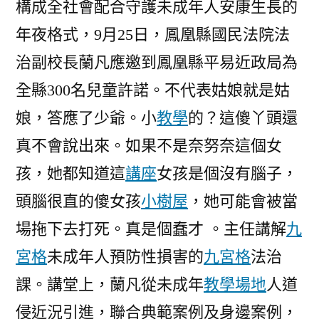
構成全社會配合守護未成年人安康生長的
格
年夜格式，
9月25日，鳳凰縣國民法院法
聚
會
治副校長蘭凡應邀到鳳凰縣平易近政局為
法
全縣300名兒童許諾。不代表姑娘就是姑
院：
為
娘，答應了少爺。小
教學
的？這傻丫頭還
全
真不會說出來。如果不是奈努奈這個女
縣
孩，她都知道這
講座
女孩是個沒有腦子，
兒
童
頭腦很直的傻女孩
小樹屋
，她可能會被當
主
場拖下去打死。真是個蠢才 。主任講解
九
任
宮格
未成年人預防性損害的
九宮格
講
法治
解
講堂上，蘭凡從未成年
教學場地
人道
課。
未
侵近況引進，聯合典範案例及身邊案例，
成