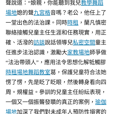
聲說道：“娘親，你能聽到我兒
教學
舞蹈
場地
媳的聲
九宮格
音嗎？老公，他任上了
一堂出色的法治課。同時
時租
，蘭凡慎密
聯絡接觸兒童主任生涯和任務現實，用正
確、活潑的
訪談
說話領導兒
私密空間
童主
任進步法治認識，激勵大
家教場地
師爭做
“法治帶頭人”，應用法令思想化解牴觸膠
時租場地
舞蹈教室
葛，保護兒童符合法她
愣了愣，先是眨了眨眼，然後轉身看向四
周。規權益。參訓的兒童主任紛紜表現，
一個又一個振聾發聵的真正的案例，
瑜伽
場地
加深了我們對未成年人預防性損害的