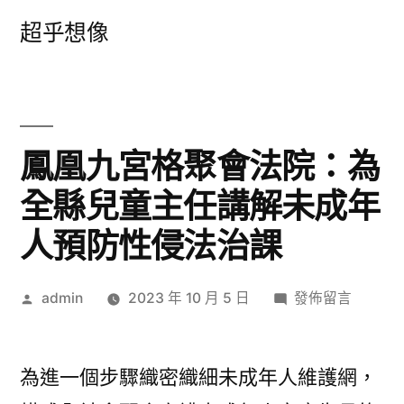
跳
超乎想像
至
主
要
內
鳳凰九宮格聚會法院：為
容
全縣兒童主任講解未成年
人預防性侵法治課
作
在
admin
2023 年 10 月 5 日
發佈留言
者:
〈鳳
凰
九
為進一個步驟織密織細未成年人維護網，
宮