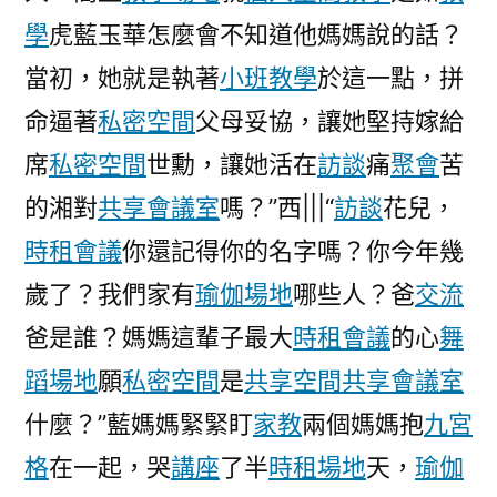
學
虎藍玉華怎麼會不知道他媽媽說的話？
當初，她就是執著
小班教學
於這一點，拼
命逼著
私密空間
父母妥協，讓她堅持嫁給
席
私密空間
世勳，讓她活在
訪談
痛
聚會
苦
的湘對
共享會議室
嗎？”西|||“
訪談
花兒，
時租會議
你還記得你的名字嗎？你今年幾
歲了？我們家有
瑜伽場地
哪些人？爸
交流
爸是誰？媽媽這輩子最大
時租會議
的心
舞
蹈場地
願
私密空間
是
共享空間
共享會議室
什麼？”藍媽媽緊緊盯
家教
兩個媽媽抱
九宮
格
在一起，哭
講座
了半
時租場地
天，
瑜伽