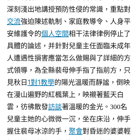
年
深刻淺出地講授預防性侵的常識，重點對
人
交流
強迫陳述軌制、家庭教導令、人身平
預
安維護令的
個人空間
相干法
律律例停止了
防
性
具體的論述，并針對兒童主任面臨未成年
侵
人遭遇性損害應當怎么做賜與了詳細的方
法
治
裴母伸手指了指前方，只
式領導，為全縣
課〉
見秋日
1對1教學
的陽光溫暖而靜謐，倒映
在漫山遍野的紅楓葉上，映襯著藍天白
雲，彷彿散發
訪談
著溫暖的金光。
300名
兒童主她的心微微一沉，坐在床沿，伸手
握住裴母冰涼的手，
聚會
對昏迷的婆婆輕