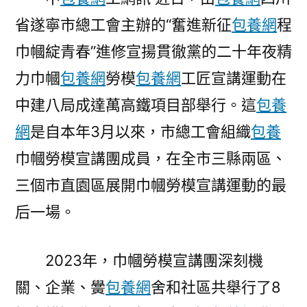
養
省遂寧市總工會主辦的“奮進新征
包養網
程
網
遂
巾幗綻青春”進修宣揚貫徹黨的二十年夜精
寧
力巾幗
包養網
勞模
包養網
工匠宣講運動在
市
巾
中建八局成達萬高鐵項目部舉行。這
包養
幗
網
是自本年3月以來，市總工會組織
包養
勞
巾幗勞模宣講團成員，在全市三縣兩區、
模
宣
三個市直園區展開巾幗勞模宣講運動的最
講
后一場。
運
動
閉
2023年，巾幗勞模宣講團深刻機
幕〉
關、企業、黌
包養網
舍和社區共舉行了8