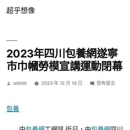
跳
超乎想像
至
主
要
內
2023年四川包養網遂寧
容
市巾幗勞模宣講運動閉幕
作
在
admin
2023 年 12 月 14 日
發佈留言
者:
〈2023
年
四
包養
川
包
中
包養網
工網訊 近日，由
包養網
四川