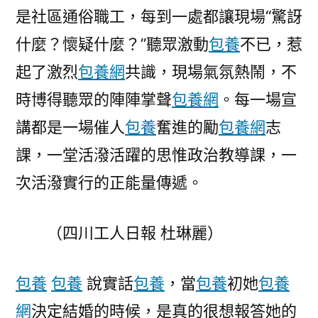
是社區通俗職工，每到一處都讓現場“驚訝
什麼？懷疑什麼？”聽眾激動
包養
不已，惹
起了激烈
包養網
共識，現場氣氛熱鬧，不
時博得聽眾的陣陣掌聲
包養網
。每一場宣
講都是一場催人
包養
奮進的勵
包養網
志
課，一堂活潑活躍的思惟政治教導課，一
次活潑實行的正能量傳遞。
（
四川工人日報
杜琳麗）
包養
包養
說實話
包養
，當
包養
初她
包養
網
決定結婚的時候，是真的很想報答她的