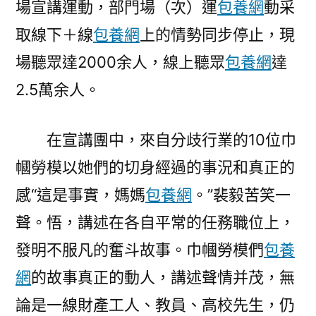
場宣講運動，部門場（次）運
包養網
動采
取線下＋線
包養網
上的情勢同步停止，現
場聽眾達2000余人，線上聽眾
包養網
達
2.5萬余人。
在宣講團中，來自分歧行業的10位巾
幗勞模以她們的切身經過的事況和真正的
感“這是事實，媽媽
包養網
。”裴毅苦笑一
聲。悟，講述在各自平常的任務職位上，
發明不服凡的奮斗故事。巾幗勞模們
包養
網
的故事真正的動人，講述聲情并茂，無
論是一線財產工人、教員、高校先生，仍