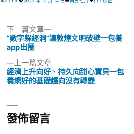
作
分
標
admin
2023 年 12 月 14 日
再見七月
[db:标签]
者:
類:
籤:
下
下一篇文章
一
“數字躲經洞”讓敦煌文明破壁一包養
文
篇
app出圈
章
文
下
上一篇文章
章:
導
一
經濟上升向好、持久向甜心寶貝一包
篇
養網好的基礎趨向沒有轉變
覽
文
章:
發佈留言